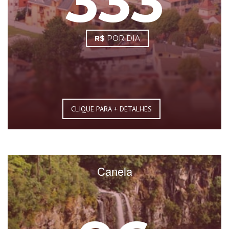
333
R$
POR DIA
CLIQUE PARA + DETALHES
Canela