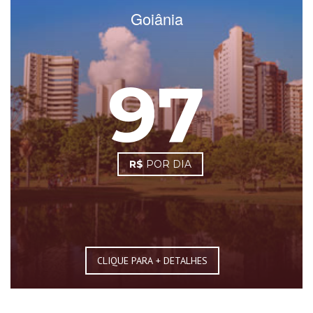
Goiânia
97
R$
POR DIA
CLIQUE PARA + DETALHES