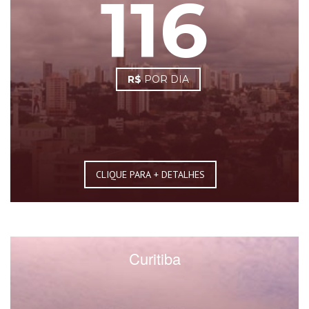
116
R$
POR DIA
CLIQUE PARA + DETALHES
Curitiba