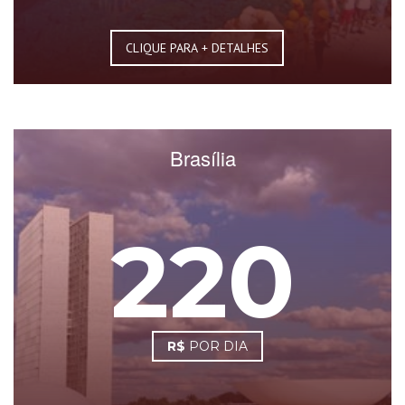
CLIQUE PARA + DETALHES
Brasília
220
R$
POR DIA