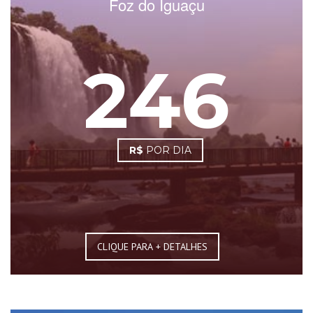
Foz do Iguaçu
246
R$
POR DIA
CLIQUE PARA + DETALHES