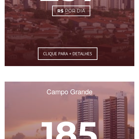
R$
POR DIA
CLIQUE PARA + DETALHES
Campo Grande
185