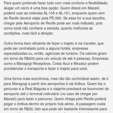
Para quem pretende fazer tudo com mais conforto e flexibilidade,
alugar um carro é uma boa opção. Quem desce em Maceió
poderá usar as rodovias AL-105 e AL-101, enquanto quem vem
do Recife deverá viajar pela PE-060. Se essa for a sua escolha,
chegar pelo Aeroporto de Recife pode ser mais indicado, pois
como você não conhece a estrada, quanto melhores as
condições, mais fácil a direção.
Outra forma bem eficiente de fazer o trajeto é via transfer, que
pode ser contratado junto a alguns hotéis, empresas
especializadas ou, então, agências de turismo. Os valores giram
em torno de R$400 para um veículo de até 4 pessoas. Empresas
como a Maragogi Receptivos, Costa Azul e Mezatur podem
providenciar o transporte e fazer o trajeto para você.
Uma forma mais econômica, mas não tão confortável assim, de ir
para Maragogi a partir dos aeroportos é via ônibus. Quem faz o
percurso é a Real Alagoas e o viajante precisará se locomover do
aeroporto até o terminal rodoviário (no caso de chegar por
Maceió) para fazer o percurso. Quem chega pelo Recife poderá
pegar o ônibus dentro do próprio hub aéreo. A passagem custa
em torno de R$30, fato que pode ser bastante interessante para