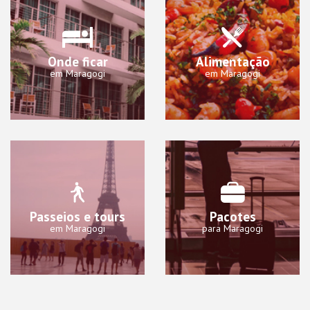
Onde ficar
Alimentação
em Maragogi
em Maragogi
Passeios e tours
Pacotes
em Maragogi
para Maragogi