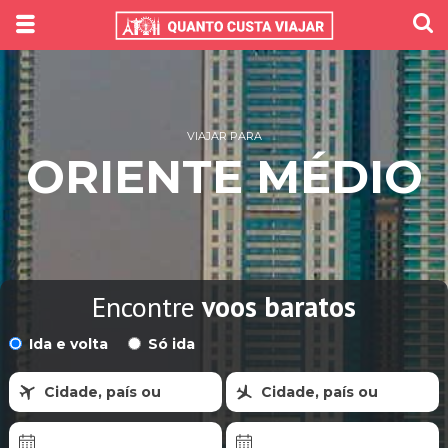
VIAJAR PARA
ORIENTE MÉDIO
Encontre
voos baratos
Ida e volta
Só ida
Cidade, país ou
Cidade, país ou
região
região