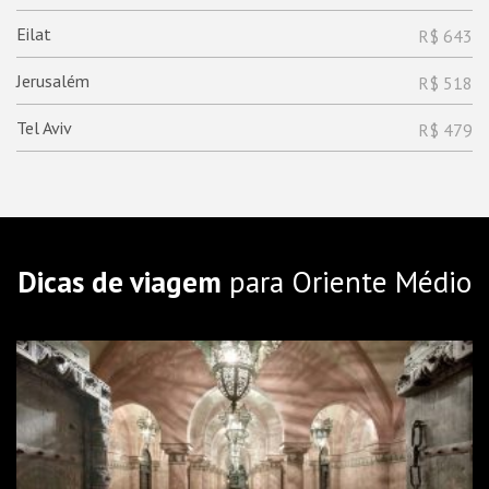
Eilat
R$ 643
Jerusalém
R$ 518
Tel Aviv
R$ 479
Dicas de viagem
para Oriente Médio