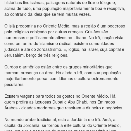
históricas lindíssimas, paisagens naturais de tirar o fôlego e,
acima de tudo, uma população majoritariamente boa e receptiva,
ao contrário da ideia que se tem muitas vezes.
O islã predomina no Oriente Médio, mas a região é um poderoso
polo religioso cobiçado por outras crenças. Cristãos são
numerosos e politicamente ativos no Líbano. No Irã, nação vista
como um antro do islamismo radical, existem comunidades
judaicas e até do zoroastrismo. E, lógico, há Israel, cuja capital é
Jerusalém, berço de três religiões.
Curdos e armênios estão entre os grupos minoritários que
marcam presença na área. Há ainda o Irã, com sua população
majoritariamente persa, com idiomas e cultura extremamente
peculiares.
Existem viagens para todos os gostos no Oriente Médio. Há
quem prefira as luxuosas Dubai e Abu Dhabi, nos Emirados
Árabes - cidades modernas que respiram a dinheiro e negócios.
No mundo árabe tradicional, está a Jordânia e o Irã. Amã, a
capital da Jordânia, se tornou a elite cultural do Oriente Médio,