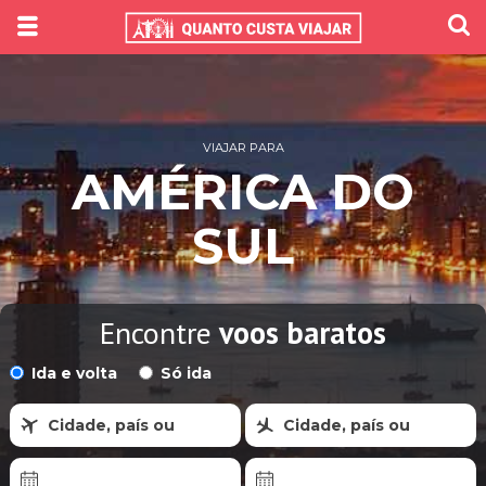
VIAJAR PARA
AMÉRICA DO
SUL
Encontre
voos baratos
Ida e volta
Só ida
Cidade, país ou
Cidade, país ou
região
região