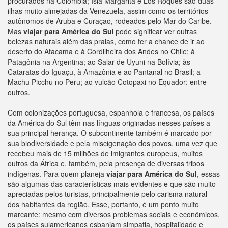
procurados na Colômbia; Isla Margarita e Los Roques são duas
ilhas muito almejadas da Venezuela, assim como os territórios
autônomos de Aruba e Curaçao, rodeados pelo Mar do Caribe.
Mas
viajar para América do Su
l pode significar ver outras
belezas naturais além das praias, como ter a chance de ir ao
deserto do Atacama e à Cordilheira dos Andes no Chile; à
Patagônia na Argentina; ao Salar de Uyuni na Bolívia; às
Cataratas do Iguaçu, à Amazônia e ao Pantanal no Brasil; a
Machu Picchu no Peru; ao vulcão Cotopaxi no Equador; entre
outros.
Com colonizações portuguesa, espanhola e francesa, os países
da América do Sul têm nas línguas originadas nesses países a
sua principal herança. O subcontinente também é marcado por
sua biodiversidade e pela miscigenação dos povos, uma vez que
recebeu mais de 15 milhões de imigrantes europeus, muitos
outros da África e, também, pela presença de diversas tribos
indígenas. Para quem planeja
viajar para América do Sul
, essas
são algumas das características mais evidentes e que são muito
apreciadas pelos turistas, principalmente pelo carisma natural
dos habitantes da região. Esse, portanto, é um ponto muito
marcante: mesmo com diversos problemas sociais e econômicos,
os países sulamericanos esbanjam simpatia, hospitalidade e