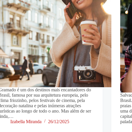
Gramado é um dos destinos mais encantadores do
Brasil, famosa por sua arquitetura europeia, pelo
Salvad
clima friozinho, pelos festivais de cinema, pela
Brasil
decoração natalina e pelas inúmeras atrações
praias
turísticas ao longo de todo o ano. Mas além de ser
uma da
linda,…
capita
Izabella Miranda
26/12/2025
palad