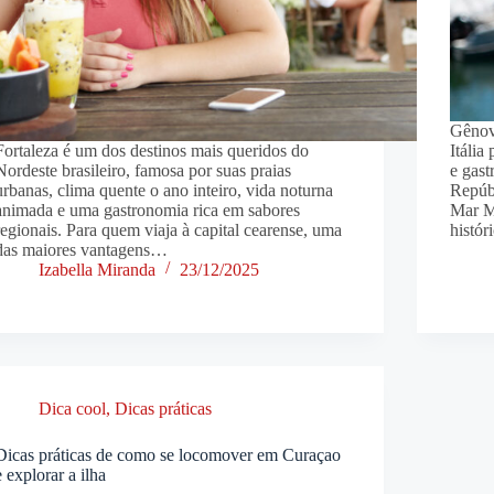
Gênov
Fortaleza é um dos destinos mais queridos do
Itália
Nordeste brasileiro, famosa por suas praias
e gast
urbanas, clima quente o ano inteiro, vida noturna
Repúbl
animada e uma gastronomia rica em sabores
Mar M
regionais. Para quem viaja à capital cearense, uma
histó
das maiores vantagens…
Izabella Miranda
23/12/2025
Dica cool
,
Dicas práticas
Dicas práticas de como se locomover em Curaçao
e explorar a ilha