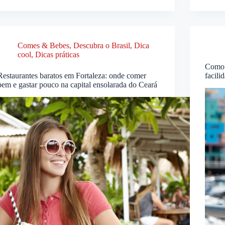
Comes & Bebes
,
Descubra o Brasil
,
Dica
cool
,
Dicas práticas
Como 
Restaurantes baratos em Fortaleza: onde comer
facili
bem e gastar pouco na capital ensolarada do Ceará