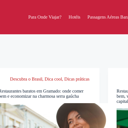
Para Onde Viajar?
Hotéis
Passagens Aéreas Bara
Descubra o Brasil
,
Dica cool
,
Dicas práticas
Restaurantes baratos em Gramado: onde comer
Resta
bem e economizar na charmosa serra gaúcha
bem, v
capita