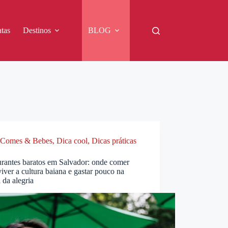
tas
Destinos
BLOG
Comes & Bebes
,
Dica cool
,
Dicas práticas
urantes baratos em Salvador: onde comer
iver a cultura baiana e gastar pouco na
l da alegria