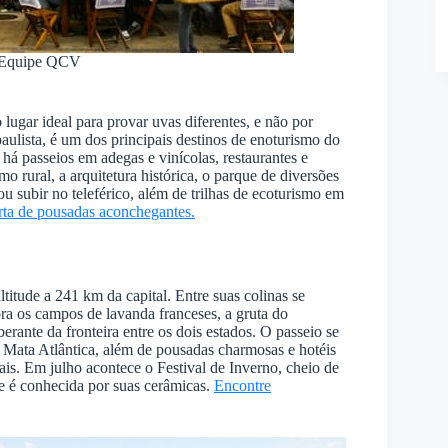
s/Equipe QCV
ugar ideal para provar uvas diferentes, e não por
ulista, é um dos principais destinos de enoturismo do
á passeios em adegas e vinícolas, restaurantes e
o rural, a arquitetura histórica, o parque de diversões
u subir no teleférico, além de trilhas de ecoturismo em
rta de pousadas aconchegantes.
titude a 241 km da capital. Entre suas colinas se
ra os campos de lavanda franceses, a gruta do
ante da fronteira entre os dois estados. O passeio se
na Mata Atlântica, além de pousadas charmosas e hotéis
ais. Em julho acontece o Festival de Inverno, cheio de
de é conhecida por suas cerâmicas.
Encontre