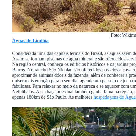
Foto: Wikim
Águas de Lindóia
Considerada uma das capitais termais do Brasil, as águas saem d
Assim se formam piscinas de água mineral e são oferecidos serv
Na região central, conheça os edifícios históricos e os jardins
Barros. No rancho São Nicolau são oferecidos passeios a cavalo
aproximar de animais dóceis da fazenda, além de conhecer a produ
quiser mais emoção para o seu dia, agende um passeio de jeep r
fabulosas. Para relaxar no meio da natureza e se aquecer com um
Nefelibatas. A cachaça artesanal também ganha fama na região, 
apenas 180km de São Paulo. As melhores
hospedagens de Águas