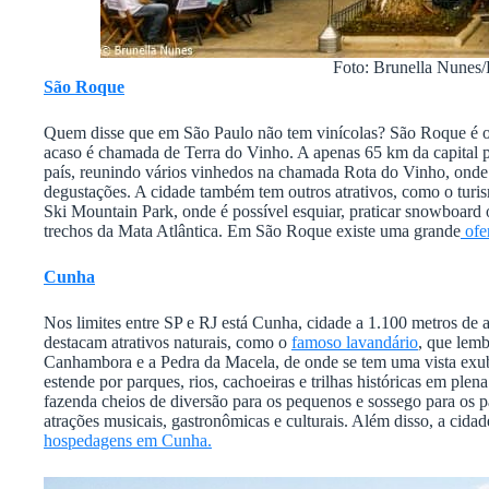
Foto: Brunella Nune
São Roque
Quem disse que em São Paulo não tem vinícolas? São Roque é o l
acaso é chamada de Terra do Vinho. A apenas 65 km da capital pa
país, reunindo vários vinhedos na chamada Rota do Vinho, onde h
degustações. A cidade também tem outros atrativos, como o turism
Ski Mountain Park, onde é possível esquiar, praticar snowboard o
trechos da Mata Atlântica. Em São Roque existe uma grande
ofe
Cunha
Nos limites entre SP e RJ está Cunha, cidade a 1.100 metros de al
destacam atrativos naturais, como o
famoso lavandário
, que lemb
Canhambora e a Pedra da Macela, de onde se tem uma vista exuber
estende por parques, rios, cachoeiras e trilhas históricas em ple
fazenda cheios de diversão para os pequenos e sossego para os p
atrações musicais, gastronômicas e culturais. Além disso, a cida
hospedagens em Cunha.