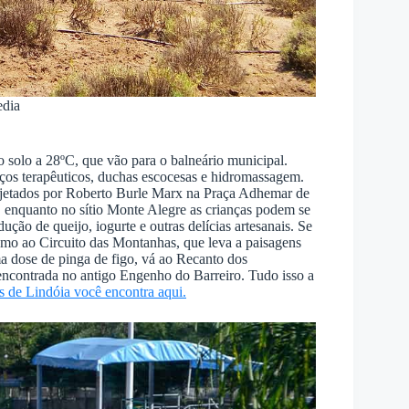
edia
o solo a 28ºC, que vão para o balneário municipal.
iços terapêuticos, duchas escocesas e hidromassagem.
 projetados por Roberto Burle Marx na Praça Adhemar de
, enquanto no sítio Monte Alegre as crianças podem se
ção de queijo, iogurte e outras delícias artesanais. Se
umo ao Circuito das Montanhas, que leva a paisagens
a dose de pinga de figo, vá ao Recanto dos
encontrada no antigo Engenho do Barreiro. Tudo isso a
 de Lindóia você encontra aqui.