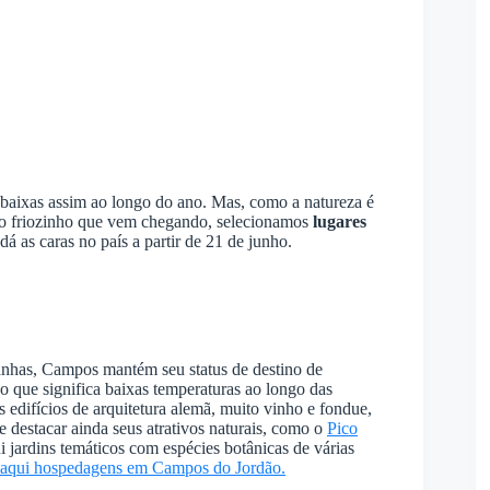
 baixas assim ao longo do ano. Mas, como a natureza é
r o friozinho que vem chegando, selecionamos
lugares
dá as caras no país a partir de 21 de junho.
tanhas, Campos mantém seu status de destino de
 o que significa baixas temperaturas ao longo das
 edifícios de arquitetura alemã, muito vinho e fondue,
e destacar ainda seus atrativos naturais, como o
Pico
i jardins temáticos com espécies botânicas de várias
 aqui hospedagens em Campos do Jordão.