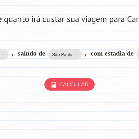
e
quanto irá custar sua viagem para Ca
,
saindo de
,
com estadia de
São Paulo
CALCULAR