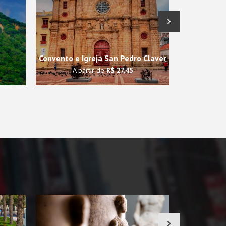
›
Convento e Igreja San Pedro Claver
A partir de
R$ 27,45
A p
›