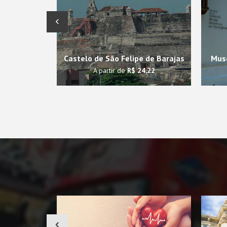
‹
Castelo de São Felipe de Barajas
Muse
A partir de
R$ 24,22
‹