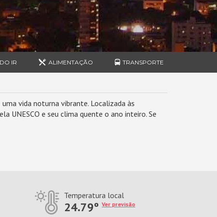
DO IR
ALIMENTAÇÃO
TRANSPORTE
e uma vida noturna vibrante. Localizada às
la UNESCO e seu clima quente o ano inteiro. Se
o
Temperatura local
24.79º
Ver previsão