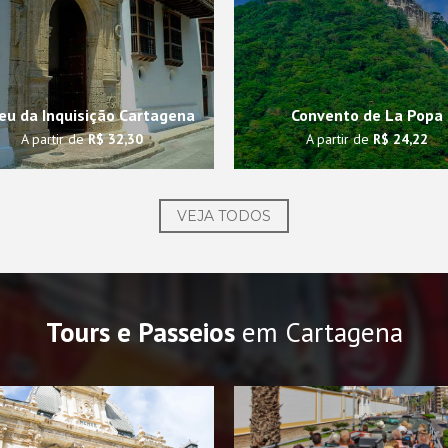
u da Inquisição Cartagena
Convento de La Popa
A partir de
R$ 32,30
A partir de
R$ 24,22
VEJA TODOS
Tours e Passeios
em Cartagena