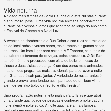
Vida noturna
A cidade mais famosa da Serra Gaúcha que atrai turistas durante
o ano inteiro, possui uma vida noturna animada principalmente
durante os diversos eventos que acontece ao longo do ano como
o Festival de Cinema e o Natal Luz.
A Avenida da Hortênsias e a Rua Coberta são ruas centrais onde
estão localizados diversos bares, restaurantes e algumas casas
noturnas. Um bom lugar para sair é o MF Taberna, com mais de
30 sabores diferentes de cervejas, todas artesanais. O Bill Bar
também é muito procurado, com pista de boliche, mesas de
sinuca e duas pistas de dança, é um dos bares mais animados,
mas um dos programas mais tradicionais para se fazer a noite
em Gramado é sair para jantar. A variedade de restaurantes é
grande e provar uma fondue acompanhado de um bom vinho,
além de ser algo típico da região, é difícil resistir.
Uma programação noturna feita mais para turistas e que atrai
uma grande quantidade de pessoas é conhecer a noite gaúcha,
noite alemã e noite suíça. A noite gaúcha é a mais famosa,
realizada em uma antiga casa de show folclórico, a Churrascaria