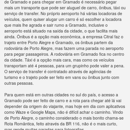
de Gramado e para chegar em Gramado é necessário pegar
mais um transporte que pode ser aluguel de carro, ônibus, táxi ou
serviço de transfer. No próprio aeroporto há várias locadoras de
veículos, quem quiser alugar um carro é só escolher a locadora
que mais lhe agrada e sair rumo a Gramado, inclusive o
aeroporto está situado na saída da cidade, o que facilita mais
ainda. Ônibus é a opção mais econômica, a empresa Citral faz o
trajeto entre Porto Alegre e Gramado, os ônibus partem da
rodoviária de Porto Alegre, mas fazem uma parada no aeroporto
para pegar passageiros. A rodoviária em Gramado fica no centro
da cidade. Táxi é a opção mais cara, mas como os veículos
transportam até 4 pessoas, para um grupinho pode valer a pena.
O serviço de transfer é contratado através de agências de
turismo e o trajeto pode ser feito em vans ou ônibus junto com
outras pessoas.
Para quem está em outras cidades no sul do país, o acesso a
Gramado pode ser feito de carro e a rota para chegar até lá vai
depender da origem do viajante, mas hoje em dia com aplicativos
como Waze e Google Maps, não é difícil achar o caminho. Vindo
de Porto Alegre, o caminho considerado o mais bonito chama-se
Rota Romântica, feito através da BR 116, não é o mais curto,
mas rende muitas paradas para fotografias.