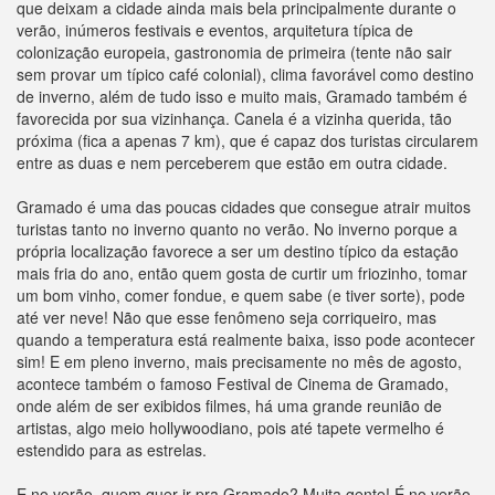
que deixam a cidade ainda mais bela principalmente durante o
verão, inúmeros festivais e eventos, arquitetura típica de
colonização europeia, gastronomia de primeira (tente não sair
sem provar um típico café colonial), clima favorável como destino
de inverno, além de tudo isso e muito mais, Gramado também é
favorecida por sua vizinhança. Canela é a vizinha querida, tão
próxima (fica a apenas 7 km), que é capaz dos turistas circularem
entre as duas e nem perceberem que estão em outra cidade.
Gramado é uma das poucas cidades que consegue atrair muitos
turistas tanto no inverno quanto no verão. No inverno porque a
própria localização favorece a ser um destino típico da estação
mais fria do ano, então quem gosta de curtir um friozinho, tomar
um bom vinho, comer fondue, e quem sabe (e tiver sorte), pode
até ver neve! Não que esse fenômeno seja corriqueiro, mas
quando a temperatura está realmente baixa, isso pode acontecer
sim! E em pleno inverno, mais precisamente no mês de agosto,
acontece também o famoso Festival de Cinema de Gramado,
onde além de ser exibidos filmes, há uma grande reunião de
artistas, algo meio hollywoodiano, pois até tapete vermelho é
estendido para as estrelas.
E no verão, quem quer ir pra Gramado? Muita gente! É no verão