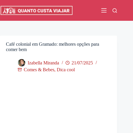
Pular
para
o
conteúdo
Café colonial em Gramado: melhores opções para
comer bem
Izabella Miranda
21/07/2025
Comes & Bebes
,
Dica cool