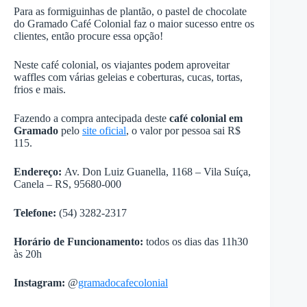
Para as formiguinhas de plantão, o pastel de chocolate
do Gramado Café Colonial faz o maior sucesso entre os
clientes, então procure essa opção!
Neste café colonial, os viajantes podem aproveitar
waffles com várias geleias e coberturas, cucas, tortas,
frios e mais.
Fazendo a compra antecipada deste
café colonial em
Gramado
pelo
site oficial
, o valor por pessoa sai R$
115.
Endereço:
Av. Don Luiz Guanella, 1168 – Vila Suíça,
Canela – RS, 95680-000
Telefone:
(54) 3282-2317
Horário de Funcionamento:
todos os dias das 11h30
às 20h
Instagram:
@
gramadocafecolonial