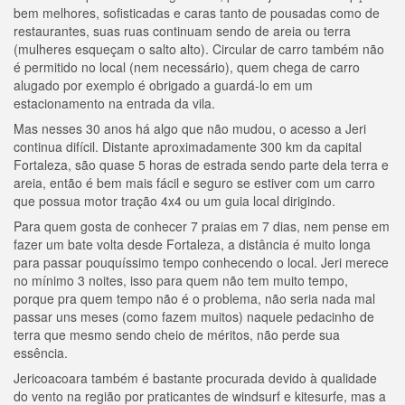
bem melhores, sofisticadas e caras tanto de pousadas como de
restaurantes, suas ruas continuam sendo de areia ou terra
(mulheres esqueçam o salto alto). Circular de carro também não
é permitido no local (nem necessário), quem chega de carro
alugado por exemplo é obrigado a guardá-lo em um
estacionamento na entrada da vila.
Mas nesses 30 anos há algo que não mudou, o acesso a Jeri
continua difícil. Distante aproximadamente 300 km da capital
Fortaleza, são quase 5 horas de estrada sendo parte dela terra e
areia, então é bem mais fácil e seguro se estiver com um carro
que possua motor tração 4x4 ou um guia local dirigindo.
Para quem gosta de conhecer 7 praias em 7 dias, nem pense em
fazer um bate volta desde Fortaleza, a distância é muito longa
para passar pouquíssimo tempo conhecendo o local. Jeri merece
no mínimo 3 noites, isso para quem não tem muito tempo,
porque pra quem tempo não é o problema, não seria nada mal
passar uns meses (como fazem muitos) naquele pedacinho de
terra que mesmo sendo cheio de méritos, não perde sua
essência.
Jericoacoara também é bastante procurada devido à qualidade
do vento na região por praticantes de windsurf e kitesurfe, mas a