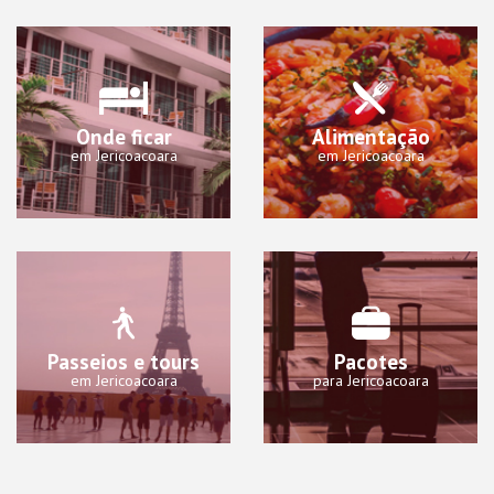
Onde ficar
Alimentação
em Jericoacoara
em Jericoacoara
Passeios e tours
Pacotes
em Jericoacoara
para Jericoacoara