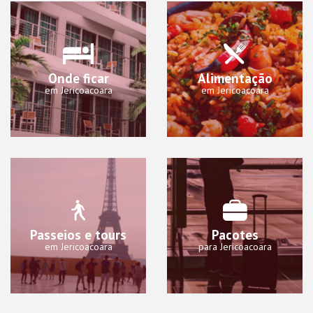
Onde ficar
Alimentação
em Jericoacoara
em Jericoacoara
Passeios e tours
Pacotes
em Jericoacoara
para Jericoacoara