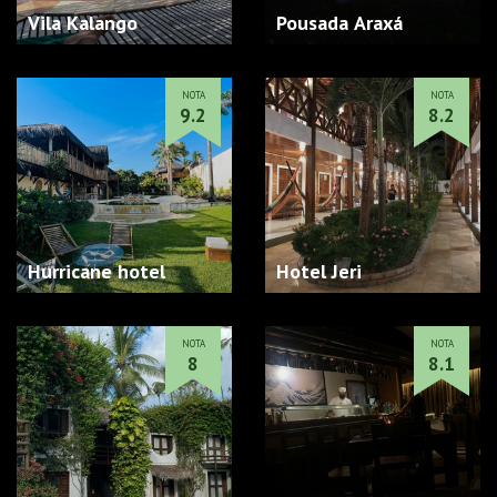
Vila Kalango
Pousada Araxá
NOTA
NOTA
9.2
8.2
Hurricane hotel
Hotel Jeri
NOTA
NOTA
8
8.1