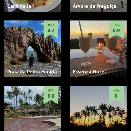
Cantina Jeri
Árvore da Preguiça
NOTA
NOTA
8.2
8.9
Praia da Pedra Furada
Essenza Hotel
NOTA
NOTA
8.9
8