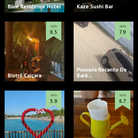
Blue Residence Hotel
Kaze Sushi Bar
NOTA
NOTA
8.5
7.9
Pousada Recanto Do
Bistrô Caiçara
Barã…
NOTA
NOTA
5.9
8.7