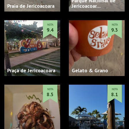
Parque Nacional de
Praia de Jericoacoara
Jericoacoar…
NOTA
NOTA
9.4
9.3
Praça de Jericoacoara
Gelato & Grano
NOTA
NOTA
8.5
8.1