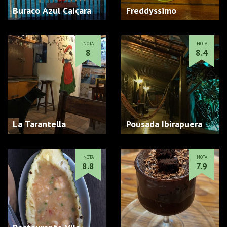
Buraco Azul Caiçara
Freddyssimo
NOTA
NOTA
8
8.4
La Tarantella
Pousada Ibirapuera
NOTA
NOTA
8.8
7.9