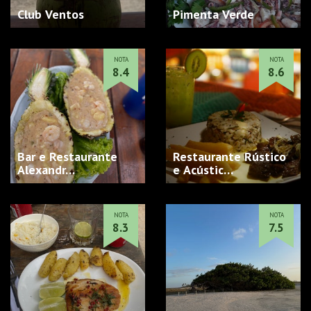
Club Ventos
Pimenta Verde
NOTA
NOTA
8.4
8.6
Bar e Restaurante
Restaurante Rústico
Alexandr…
e Acústic…
NOTA
NOTA
8.3
7.5