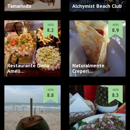
Tamarindo
Alchymist Beach Club
NOTA
NOTA
8.2
8.9
Restaurante Dona
Naturalmente
Améli…
Creperi…
NOTA
NOTA
8.8
8.3