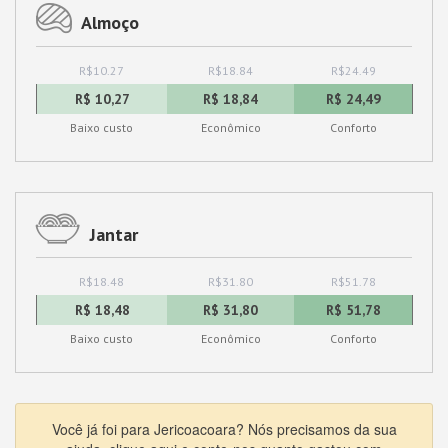
Almoço
R$10.27
R$18.84
R$24.49
R$ 10,27
R$ 18,84
R$ 24,49
Baixo custo
Econômico
Conforto
Jantar
R$18.48
R$31.80
R$51.78
R$ 18,48
R$ 31,80
R$ 51,78
Baixo custo
Econômico
Conforto
Você já foi para Jericoacoara? Nós precisamos da sua