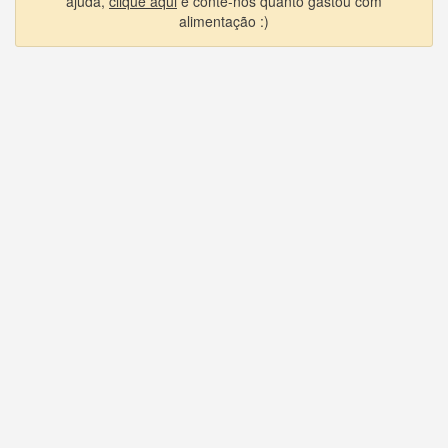
ajuda,
clique aqui
e conte-nos quanto gastou com
alimentação :)