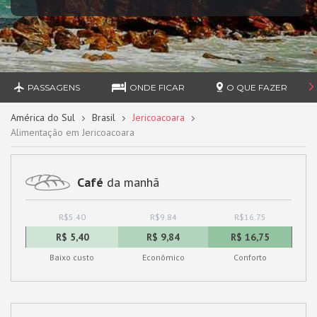
PASSAGENS
ONDE FICAR
O QUE FAZER
América do Sul
Brasil
Jericoacoara
Alimentação em Jericoacoara
Café
da manhã
R$5.40
R$9.84
R$16.75
R$ 5,40
R$ 9,84
R$ 16,75
Baixo custo
Econômico
Conforto