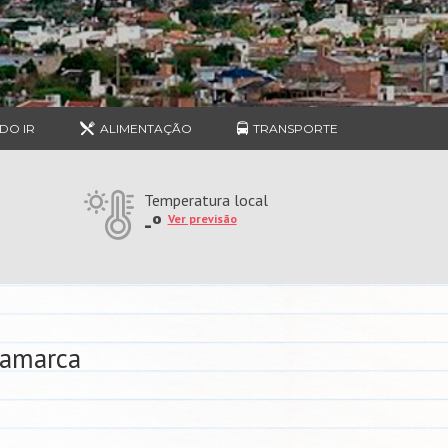
DO IR
ALIMENTAÇÃO
TRANSPORTE
Temperatura local
-º
Ver previsão
tamarca