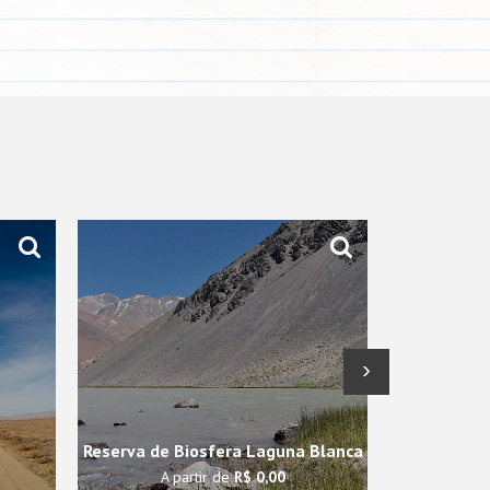
›
Reserva de Biosfera Laguna Blanca
Campo
A partir de
R$ 0,00
A p