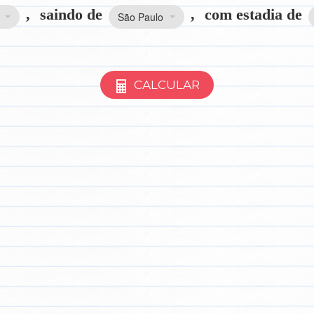
,
saindo de
,
com estadia de
São Paulo
CALCULAR