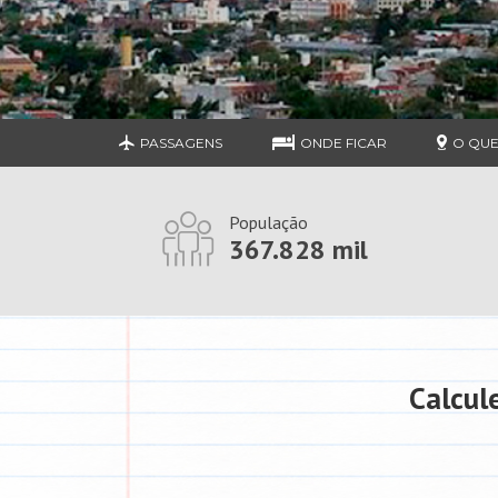
PASSAGENS
ONDE FICAR
O QUE
População
367.828 mil
Calcul