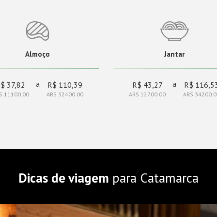
Almoço
Jantar
a
a
$ 37,82
R$ 110,39
R$ 43,27
R$ 116,5
S 11100.00
ARS 32400.00
ARS 12700.00
ARS 34200.0
Dicas de viagem
para Catamarca