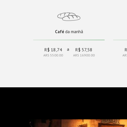
Café
da manhã
a
R$ 18,74
R$ 57,58
R
ARS 5500.00
ARS 16900.00
AR