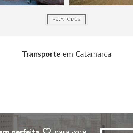
VEJA TODOS
Transporte
em Catamarca
em perfeita
para você