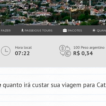
 FAZER
PASSEIOS E TOURS
PACOTES
QUAN
Hora local
100 Peso argentino
07:22
R$ 0,34
e
quanto irá custar sua viagem para Ca