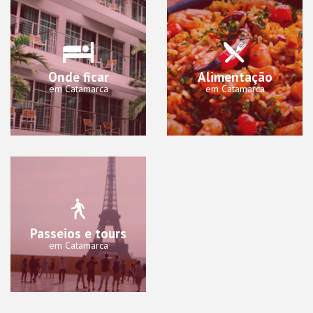
Onde ficar
Alimentação
em Catamarca
em Catamarca
Passeios e tours
em Catamarca