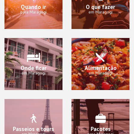
Quando ir
O que fazer
para Maragogi
em Maragogi
Onde ficar
Alimentação
em Maragogi
em Maragogi
Passeios e tours
Pacotes