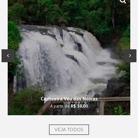
‹
›
Cachoeira Véu das Noivas
A partir de
R$ 30,00
VEJA TODOS