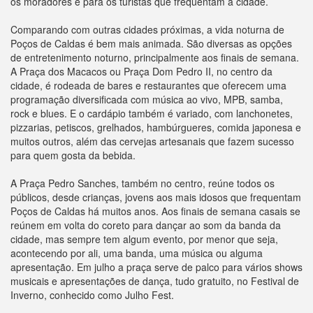
os moradores e para os turistas que frequentam a cidade.
Comparando com outras cidades próximas, a vida noturna de
Poços de Caldas é bem mais animada. São diversas as opções
de entretenimento noturno, principalmente aos finais de semana.
A Praça dos Macacos ou Praça Dom Pedro II, no centro da
cidade, é rodeada de bares e restaurantes que oferecem uma
programação diversificada com música ao vivo, MPB, samba,
rock e blues. E o cardápio também é variado, com lanchonetes,
pizzarias, petiscos, grelhados, hambúrgueres, comida japonesa e
muitos outros, além das cervejas artesanais que fazem sucesso
para quem gosta da bebida.
A Praça Pedro Sanches, também no centro, reúne todos os
públicos, desde crianças, jovens aos mais idosos que frequentam
Poços de Caldas há muitos anos. Aos finais de semana casais se
reúnem em volta do coreto para dançar ao som da banda da
cidade, mas sempre tem algum evento, por menor que seja,
acontecendo por ali, uma banda, uma música ou alguma
apresentação. Em julho a praça serve de palco para vários shows
musicais e apresentações de dança, tudo gratuito, no Festival de
Inverno, conhecido como Julho Fest.