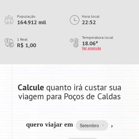
População
Hora local
164.912 mil
22:52
Temperatura local
1 Real
18.06º
R$ 1,00
Ver previsão
Calcule
quanto irá custar sua
viagem para Poços de Caldas
quero viajar em
,
Setembro