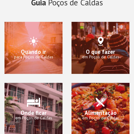
Guia
Poços de Caldas
Quando ir
O que fazer
para Poços de Caldas
em Poços de Caldas
Onde ficar
Alimentação
em Poços de Caldas
em Poços de Caldas