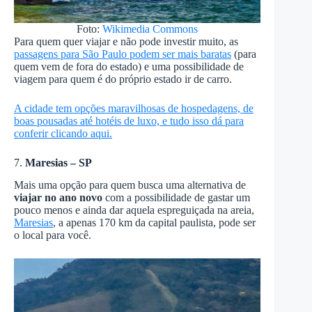
Foto:
Wikimedia Commons
Para quem quer viajar e não pode investir muito, as
passagens para São Paulo podem ser mais baratas
(para
quem vem de fora do estado) e uma possibilidade de
viagem para quem é do próprio estado ir de carro.
A cidade tem opções maravilhosas de hospedagens, de
boas pousadas até hotéis de luxo, e tudo isso dá para
conferir clicando aqui.
7.
Maresias – SP
Mais uma opção para quem busca uma alternativa de
viajar no ano novo
com a possibilidade de gastar um
pouco menos e ainda dar aquela espreguiçada na areia,
Maresias
, a apenas 170 km da capital paulista, pode ser
o local para você.