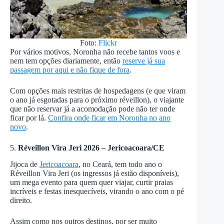
Foto:
Flickr
Por vários motivos, Noronha não recebe tantos voos e
nem tem opções diariamente, então
reserve já sua
passagem por aqui e não fique de fora
.
Com opções mais restritas de hospedagens (e que viram
o ano já esgotadas para o próximo réveillon), o viajante
que não reservar já a acomodação pode não ter onde
ficar por lá.
Confira onde ficar em Noronha no ano
novo
.
5.
Réveillon Vira Jeri 2026 – Jericoacoara/CE
Jijoca de
Jericoacoara
, no Ceará, tem todo ano o
Réveillon Vira Jeri (os ingressos já estão disponíveis),
um mega evento para quem quer viajar, curtir praias
incríveis e festas inesquecíveis, virando o ano com o pé
direito.
Assim como nos outros destinos, por ser muito