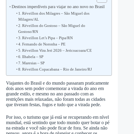
Destinos imperdíveis para viajar no ano novo no Brasil
1. Réveillon dos Milagres – São Miguel dos
Milagres/AL
2. Réveillon do Gostoso – São Miguel do
Gostoso/RN
3. Réveillon Let’s Pipa – Pipa/RN
4. Fernando de Noronha – PE
5. Réveillon Vira Jeri 2026 – Jericoacoara/CE
6. Ilhabela – SP
7. Maresias – SP
8. Réveillon Copacabana – Rio de Janeiro/RJ
Viajantes do Brasil e do mundo passaram praticamente
dois anos sem poder comemorar a virada do ano em
grande estilo, e mesmo no ano passado com as
restrições mais relaxadas, não foram todas as cidades
que tiveram festas, fogos e tudo que a virada pede.
Por isso, o turismo que já está se recuperando em nível
mundial, está sentindo que todo mundo quer botar o pé
na estrada e você não pode ficar de fora. Se ainda não
pensou, agora é a hora de planejar e conhecer os