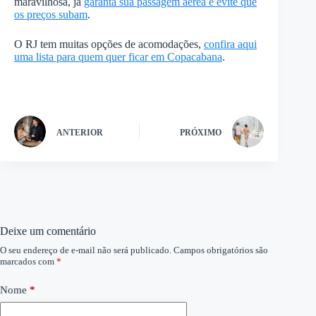
maravilhosa, já
garanta sua passagem aérea e evite que
os preços subam
.
O RJ tem muitas opções de acomodações,
confira aqui
uma lista para quem quer ficar em Copacabana
.
ANTERIOR
PRÓXIMO
Deixe um comentário
O seu endereço de e-mail não será publicado.
Campos obrigatórios são
marcados com
*
Nome
*