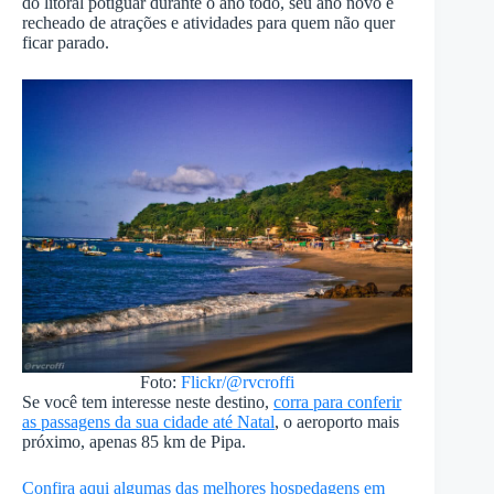
do litoral potiguar durante o ano todo, seu ano novo é
recheado de atrações e atividades para quem não quer
ficar parado.
Foto:
Flickr/@rvcroffi
Se você tem interesse neste destino,
corra para conferir
as passagens da sua cidade até Natal
, o aeroporto mais
próximo, apenas 85 km de Pipa.
Confira aqui algumas das melhores hospedagens em