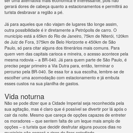
ser uma alternativa mais econômica e interessante, pois não
gerará dores de cabeça quanto a estacionamentos e permitirá ao
turista desbravar a região a pé.
Já para aqueles que não viajam de lugares tão longe assim,
outra possibilidade é ir diretamente a Petrópolis de carro. O
município está a 65km do Rio de Janeiro, 75km de Niterói, 120km
de Juiz de Fora, 375km de Belo Horizonte e 450km de São
Paulo, só para citar alguns dos itinerários mais comuns. Para
quem vem das capitais carioca e mineira, o acesso acontece pela
mesma rodovia – a BR-040. Já para quem parte de São Paulo, é
preciso pegar primeiro a Via Dutra para, então, terminar o
percurso pela BR-040. Se essa for a sua escolha, lembre-se de
escolher uma acomodação com estacionamento e já embuta
esses custos na sua planilha de gastos.
Vida noturna
Não se pode dizer que a Cidade Imperial seja reconhecida pela
sua agitação, mas é claro que é possível se divertir por lá após o
cair da noite. Mesmo que careça de opções capazes de entreter
os moradores – que sentem falta de um leque mais amplo de
opções – o turista que decidir desfrutar alguns poucos dias no
município não correrá o risco de ficar entediado.