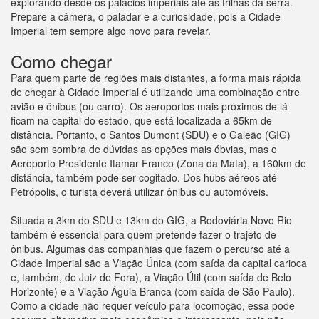
explorando desde os palácios imperiais até as trilhas da serra.
Prepare a câmera, o paladar e a curiosidade, pois a Cidade
Imperial tem sempre algo novo para revelar.
Como chegar
Para quem parte de regiões mais distantes, a forma mais rápida
de chegar à Cidade Imperial é utilizando uma combinação entre
avião e ônibus (ou carro). Os aeroportos mais próximos de lá
ficam na capital do estado, que está localizada a 65km de
distância. Portanto, o Santos Dumont (SDU) e o Galeão (GIG)
são sem sombra de dúvidas as opções mais óbvias, mas o
Aeroporto Presidente Itamar Franco (Zona da Mata), a 160km de
distância, também pode ser cogitado. Dos hubs aéreos até
Petrópolis, o turista deverá utilizar ônibus ou automóveis.
Situada a 3km do SDU e 13km do GIG, a Rodoviária Novo Rio
também é essencial para quem pretende fazer o trajeto de
ônibus. Algumas das companhias que fazem o percurso até a
Cidade Imperial são a Viação Única (com saída da capital carioca
e, também, de Juiz de Fora), a Viação Útil (com saída de Belo
Horizonte) e a Viação Águia Branca (com saída de São Paulo).
Como a cidade não requer veículo para locomoção, essa pode