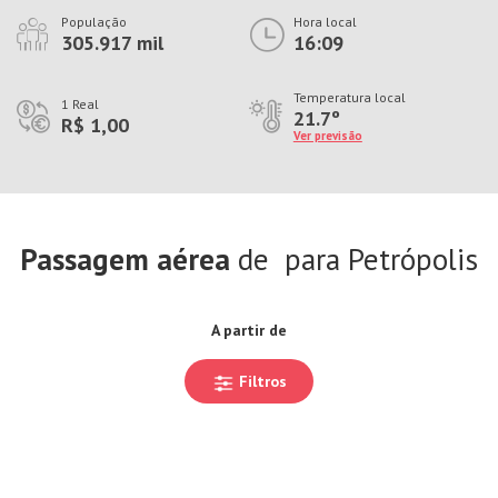
População
Hora local
305.917 mil
16:09
Temperatura local
1 Real
21.7º
R$ 1,00
Ver previsão
Passagem aérea
de
para Petrópolis
A partir de
Filtros