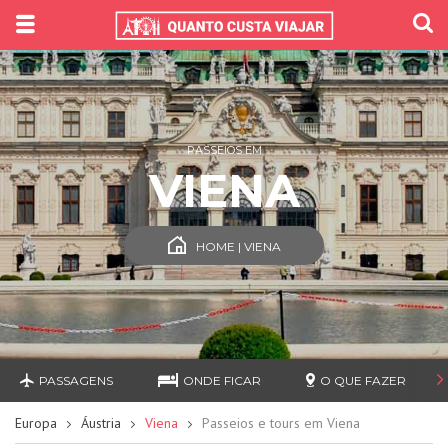
PASSEIOS EM
VIENA
HOME | VIENA
PASSAGENS
ONDE FICAR
O QUE FAZER
Europa
Áustria
Viena
Passeios e tours em Viena