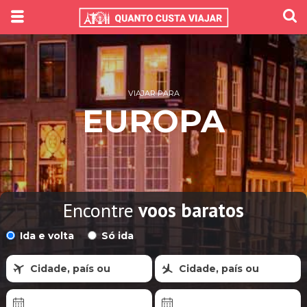
VIAJAR PARA
EUROPA
Encontre
voos baratos
Ida e volta
Só ida
Cidade, país ou
Cidade, país ou
região
região