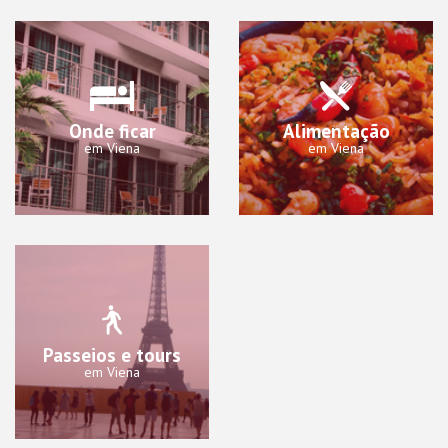
Onde ficar
Alimentação
em Viena
em Viena
Passeios e tours
em Viena