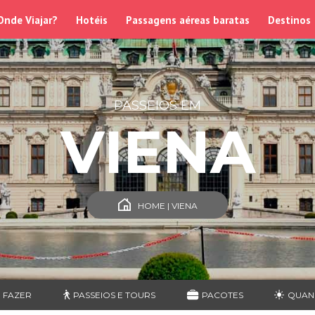
Onde Viajar?
Hotéis
Passagens aéreas baratas
Destinos
PASSEIOS EM
VIENA
HOME | VIENA
 FAZER
PASSEIOS E TOURS
PACOTES
QUAN