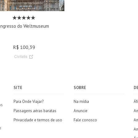
Ingresso do Weltmuseum
R$ 100,39
Civitatis
SITE
SOBRE
D
Para Onde Viajar?
Na mídia
Áf
os
Passagens aéras baratas
Anuncie
Am
Privacidade e termos de uso
Fale conosco
Am
e
Am