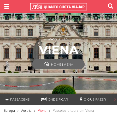
PASSEIOS EM
VIENA
HOME | VIENA
PASSAGENS
ONDE FICAR
O QUE FAZER
Europa
Áustria
Viena
Passeios e tours em Viena