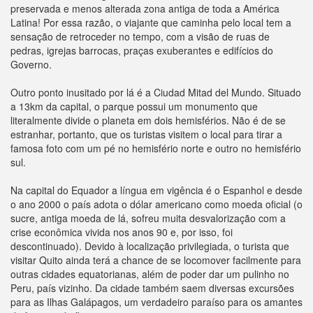
preservada e menos alterada zona antiga de toda a América
Latina! Por essa razão, o viajante que caminha pelo local tem a
sensação de retroceder no tempo, com a visão de ruas de
pedras, igrejas barrocas, praças exuberantes e edifícios do
Governo.
Outro ponto inusitado por lá é a Ciudad Mitad del Mundo. Situado
a 13km da capital, o parque possui um monumento que
literalmente divide o planeta em dois hemisférios. Não é de se
estranhar, portanto, que os turistas visitem o local para tirar a
famosa foto com um pé no hemisfério norte e outro no hemisfério
sul.
Na capital do Equador a língua em vigência é o Espanhol e desde
o ano 2000 o país adota o dólar americano como moeda oficial (o
sucre, antiga moeda de lá, sofreu muita desvalorização com a
crise econômica vivida nos anos 90 e, por isso, foi
descontinuado). Devido à localização privilegiada, o turista que
visitar Quito ainda terá a chance de se locomover facilmente para
outras cidades equatorianas, além de poder dar um pulinho no
Peru, país vizinho. Da cidade também saem diversas excursões
para as Ilhas Galápagos, um verdadeiro paraíso para os amantes