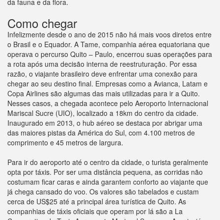
da fauna e da flora.
Como chegar
Infelizmente desde o ano de 2015 não há mais voos diretos entre
o Brasil e o Equador. A Tame, companhia aérea equatoriana que
operava o percurso Quito – Paulo, encerrou suas operações para
a rota após uma decisão interna de reestruturação. Por essa
razão, o viajante brasileiro deve enfrentar uma conexão para
chegar ao seu destino final. Empresas como a Avianca, Latam e
Copa Airlines são algumas das mais utilizadas para ir a Quito.
Nesses casos, a chegada acontece pelo Aeroporto Internacional
Mariscal Sucre (UIO), localizado a 18km do centro da cidade.
Inaugurado em 2013, o hub aéreo se destaca por abrigar uma
das maiores pistas da América do Sul, com 4.100 metros de
comprimento e 45 metros de largura.
Para ir do aeroporto até o centro da cidade, o turista geralmente
opta por táxis. Por ser uma distância pequena, as corridas não
costumam ficar caras e ainda garantem conforto ao viajante que
já chega cansado do voo. Os valores são tabelados e custam
cerca de US$25 até a principal área turística de Quito. As
companhias de táxis oficiais que operam por lá são a La