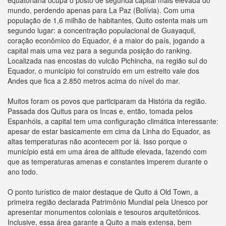
equatoriana ocupa o posto de segunda capital mais elevada do
mundo, perdendo apenas para La Paz (Bolívia). Com uma
população de 1,6 milhão de habitantes, Quito ostenta mais um
segundo lugar: a concentração populacional de Guayaquil,
coração econômico do Equador, é a maior do país, jogando a
capital mais uma vez para a segunda posição do ranking.
Localizada nas encostas do vulcão Pichincha, na região sul do
Equador, o município foi construído em um estreito vale dos
Andes que fica a 2.850 metros acima do nível do mar.
Muitos foram os povos que participaram da História da região.
Passada dos Quitus para os Incas e, então, tomada pelos
Espanhóis, a capital tem uma configuração climática interessante:
apesar de estar basicamente em cima da Linha do Equador, as
altas temperaturas não acontecem por lá. Isso porque o
município está em uma área de altitude elevada, fazendo com
que as temperaturas amenas e constantes imperem durante o
ano todo.
O ponto turístico de maior destaque de Quito á Old Town, a
primeira região declarada Patrimônio Mundial pela Unesco por
apresentar monumentos coloniais e tesouros arquitetônicos.
Inclusive, essa área garante a Quito a mais extensa, bem