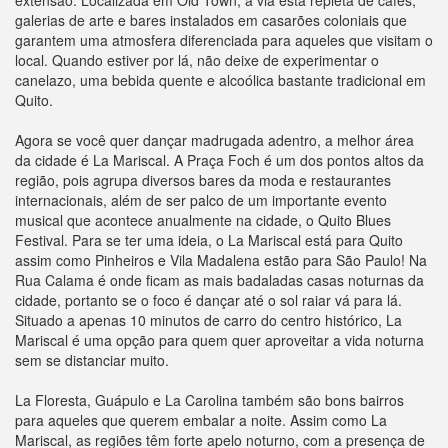
extensão. Localizada em Old Town, a via está repleta de cafés,
galerias de arte e bares instalados em casarões coloniais que
garantem uma atmosfera diferenciada para aqueles que visitam o
local. Quando estiver por lá, não deixe de experimentar o
canelazo, uma bebida quente e alcoólica bastante tradicional em
Quito.
Agora se você quer dançar madrugada adentro, a melhor área
da cidade é La Mariscal. A Praça Foch é um dos pontos altos da
região, pois agrupa diversos bares da moda e restaurantes
internacionais, além de ser palco de um importante evento
musical que acontece anualmente na cidade, o Quito Blues
Festival. Para se ter uma ideia, o La Mariscal está para Quito
assim como Pinheiros e Vila Madalena estão para São Paulo! Na
Rua Calama é onde ficam as mais badaladas casas noturnas da
cidade, portanto se o foco é dançar até o sol raiar vá para lá.
Situado a apenas 10 minutos de carro do centro histórico, La
Mariscal é uma opção para quem quer aproveitar a vida noturna
sem se distanciar muito.
La Floresta, Guápulo e La Carolina também são bons bairros
para aqueles que querem embalar a noite. Assim como La
Mariscal, as regiões têm forte apelo noturno, com a presença de