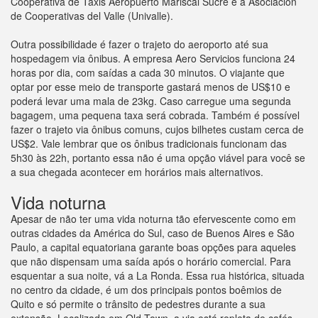
Cooperativa de Taxis Aeropuerto Mariscal Sucre e a Asociación
de Cooperativas del Valle (Univalle).
Outra possibilidade é fazer o trajeto do aeroporto até sua
hospedagem via ônibus. A empresa Aero Servicios funciona 24
horas por dia, com saídas a cada 30 minutos. O viajante que
optar por esse meio de transporte gastará menos de US$10 e
poderá levar uma mala de 23kg. Caso carregue uma segunda
bagagem, uma pequena taxa será cobrada. Também é possível
fazer o trajeto via ônibus comuns, cujos bilhetes custam cerca de
US$2. Vale lembrar que os ônibus tradicionais funcionam das
5h30 às 22h, portanto essa não é uma opção viável para você se
a sua chegada acontecer em horários mais alternativos.
Vida noturna
Apesar de não ter uma vida noturna tão efervescente como em
outras cidades da América do Sul, caso de Buenos Aires e São
Paulo, a capital equatoriana garante boas opções para aqueles
que não dispensam uma saída após o horário comercial. Para
esquentar a sua noite, vá a La Ronda. Essa rua histórica, situada
no centro da cidade, é um dos principais pontos boêmios de
Quito e só permite o trânsito de pedestres durante a sua