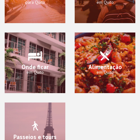
para Quito
em Quito
Onde ficar
Alimentação
em Quito
em Quito
Passeios e tours