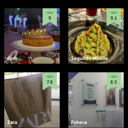
NOTA
NOTA
9
9.1
Cyril
Segundo Muelle
NOTA
NOTA
7.8
8.5
Zara
Fybeca