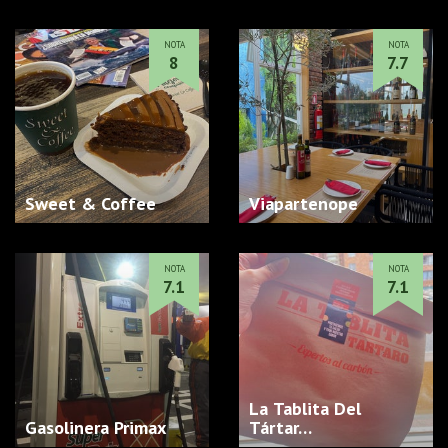
NOTA
NOTA
8
7.7
Sweet & Coffee
Viapartenope
NOTA
NOTA
7.1
7.1
La Tablita Del
Gasolinera Primax
Tártar…