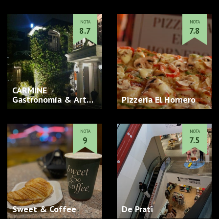
NOTA
NOTA
8.7
7.8
CARMINE
Gastronomía & Art…
Pizzería El Hornero
NOTA
NOTA
9
7.5
Sweet & Coffee
De Prati