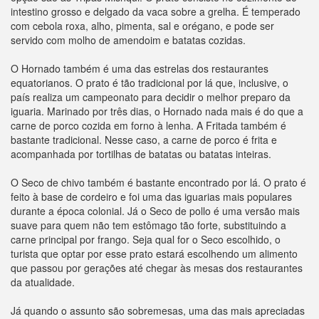
intestino grosso e delgado da vaca sobre a grelha. É temperado
com cebola roxa, alho, pimenta, sal e orégano, e pode ser
servido com molho de amendoim e batatas cozidas.
O Hornado também é uma das estrelas dos restaurantes
equatorianos. O prato é tão tradicional por lá que, inclusive, o
país realiza um campeonato para decidir o melhor preparo da
iguaria. Marinado por três dias, o Hornado nada mais é do que a
carne de porco cozida em forno à lenha. A Fritada também é
bastante tradicional. Nesse caso, a carne de porco é frita e
acompanhada por tortilhas de batatas ou batatas inteiras.
O Seco de chivo também é bastante encontrado por lá. O prato é
feito à base de cordeiro e foi uma das iguarias mais populares
durante a época colonial. Já o Seco de pollo é uma versão mais
suave para quem não tem estômago tão forte, substituindo a
carne principal por frango. Seja qual for o Seco escolhido, o
turista que optar por esse prato estará escolhendo um alimento
que passou por gerações até chegar às mesas dos restaurantes
da atualidade.
Já quando o assunto são sobremesas, uma das mais apreciadas