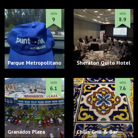
NOTA
NOTA
9
8.9
Parque Metropolitano
Sheraton Quito Hotel
NOTA
NOTA
6.1
7.6
Granados Plaza
Chilis Grill & Bar