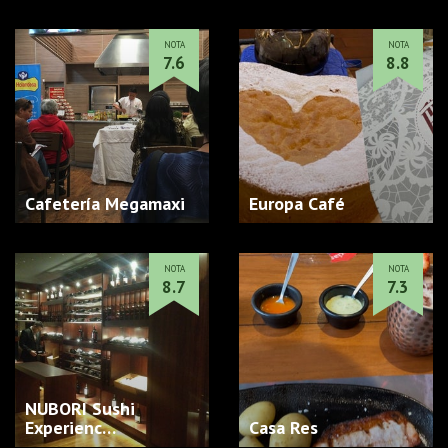
NOTA
NOTA
7.6
8.8
Cafetería Megamaxi
Europa Café
NOTA
NOTA
8.7
7.3
NUBORI Sushi
Experienc…
Casa Res