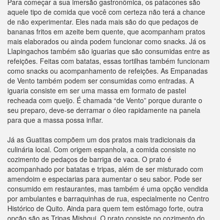
Para começar a sua imersão gastronômica, os patacones são
aquele tipo de comida que você com certeza não terá a chance
de não experimentar. Eles nada mais são do que pedaços de
bananas fritos em azeite bem quente, que acompanham pratos
mais elaborados ou ainda podem funcionar como snacks. Já os
Llapingachos também são iguarias que são consumidas entre as
refeições. Feitas com batatas, essas tortilhas também funcionam
como snacks ou acompanhamento de refeições. As Empanadas
de Vento também podem ser consumidas como entradas. A
iguaria consiste em ser uma massa em formato de pastel
recheada com queijo. É chamada “de Vento” porque durante o
seu preparo, deve-se derramar o óleo rapidamente na panela
para que a massa possa inflar.
Já as Guatitas compõem um dos pratos mais tradicionais da
culinária local. Com origem espanhola, a comida consiste no
cozimento de pedaços de barriga de vaca. O prato é
acompanhado por batatas e tripas, além de ser misturado com
amendoim e especiarias para aumentar o seu sabor. Pode ser
consumido em restaurantes, mas também é uma opção vendida
por ambulantes e barraquinhas de rua, especialmente no Centro
Histórico de Quito. Ainda para quem tem estômago forte, outra
opção são as Tripas Mishqui. O prato consiste no cozimento do