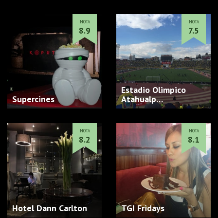
NOTA
NOTA
8.9
7.5
Estadio Olimpico
Supercines
Atahualp…
NOTA
NOTA
8.2
8.1
Hotel Dann Carlton
TGI Fridays