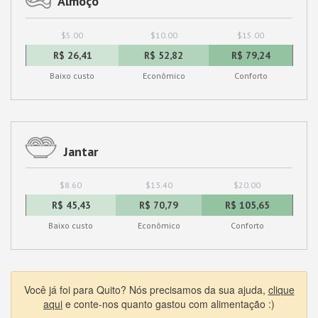
Almoço
$5.00
$10.00
$15.00
R$ 26,41
R$ 52,82
R$ 79,24
Baixo custo
Econômico
Conforto
Jantar
$8.60
$13.40
$20.00
R$ 45,43
R$ 70,79
R$ 105,65
Baixo custo
Econômico
Conforto
Você já foi para Quito? Nós precisamos da sua ajuda,
clique
aqui
e conte-nos quanto gastou com alimentação :)