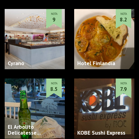
NOTA
NOTA
9
8.2
Cyrano
Hotel Finlandia
NOTA
NOTA
8.5
7.9
El Arbolito
Delicatesse…
KOBE Sushi Express