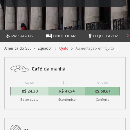
PASSAGENS
ONDE FICAR
O QUE FAZER
América do Sul
Equador
Quito
Alimentação em Quito
Café
da manhã
$4.60
$9.00
$13.00
R$ 24,30
R$ 47,54
R$ 68,67
Baixo custo
Econômico
Conforto