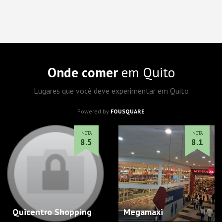
Onde comer
em Quito
Lugares que você deve experimentar em Quito
Powered by
FOUSQUARE
NOTA
NOTA
8.5
8.1
Quicentro Shopping
Megamaxi