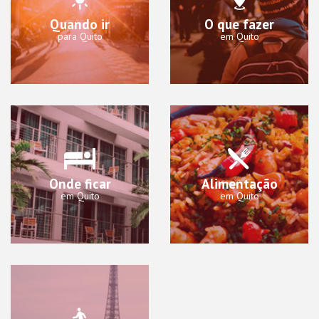
Quando ir
O que fazer
para Quito
em Quito
Onde ficar
Alimentação
em Quito
em Quito