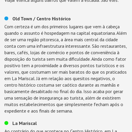
Viajar elenca alguns bairros que valem a estadia. São eles:
Old Town / Centro Histórico
Com certeza é um dos primeiros lugares que vem à cabeça
quando o assunto é hospedagem na capital equatoriana. Além
de ser uma região pitoresca, a área mais central da cidade
conta com uma infraestrutura interessante. São restaurantes,
bares, cafés, lojas de comércio e pontos de conveniência à
disposição do turista sem muita dificuldade. Ainda como fator
positivo tem a proximidade a diversos pontos turísticos e os
valores, que costumam ser mais baratos do que os praticados
em La Mariscal. Já em relação aos quesitos negativos, o
centro histórico costuma ser caótico durante as manhãs e
basicamente desabitado no final do dia. Isso acaba por gerar
uma sensação de insegurança ao turista, além de existirem
muitos estabelecimentos que simplesmente fecham após o
expediente e aos finais de semana.
La Mariscal
Ao contrário do que acontece no Centro Histórico, em La