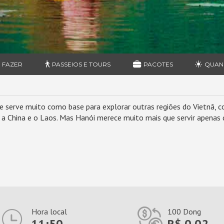
 FAZER
PASSEIOS E TOURS
PACOTES
QUAN
que serve muito como base para explorar outras regiões do Vietnã,
a China e o Laos. Mas Hanói merece muito mais que servir apenas d
Hora local
100 Dong
11:50
R$ 0,02