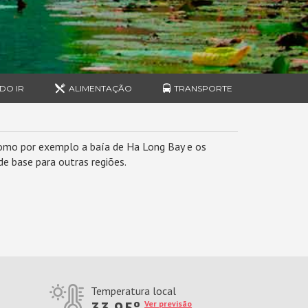
DO IR
ALIMENTAÇÃO
TRANSPORTE
 como por exemplo a baía de Ha Long Bay e os
e base para outras regiões.
Temperatura local
33.95º
Ver previsão