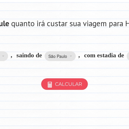
ule
quanto irá custar sua viagem para 
,
saindo de
,
com estadia de
São Paulo
CALCULAR