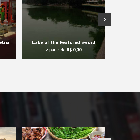
›
etnã
Lake of the Restored Sword
Mausol
A partir de
R$ 0,00
A 