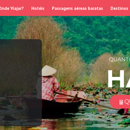
Onde Viajar?
Hotéis
Passagens aéreas baratas
Destinos
QUANTO
H
Q