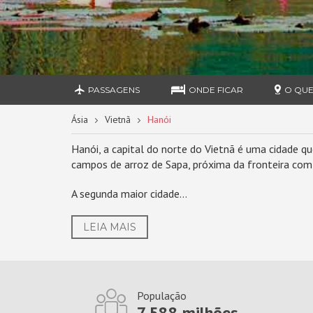
PASSAGENS
ONDE FICAR
O QUE
Ásia
Vietnã
Hanói
Hanói, a capital do norte do Vietnã é uma cidade 
campos de arroz de Sapa, próxima da fronteira com 
A segunda maior cidade...
LEIA MAIS
População
7.588 milhões