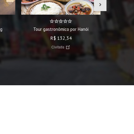
›
Tour gastronômico por Hanói
Excursã
ng
R$ 132,34
Civitatis