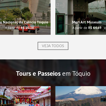
 Nacional da Ciência Tóquio
Mori Art Museum
A partir de
R$ 20,38
A partir de
R$ 64,69
VEJA TODOS
Tours e Passeios
em Tóquio