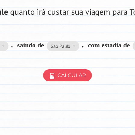
ule
quanto irá custar sua viagem para T
,
saindo de
,
com estadia de
São Paulo
CALCULAR