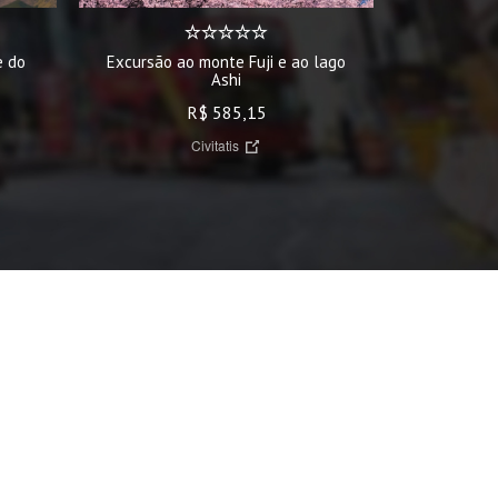
Excursão ao monte Fuji e ao lago
Excursão a
e do
Ashi
R$ 585,15
Civitatis