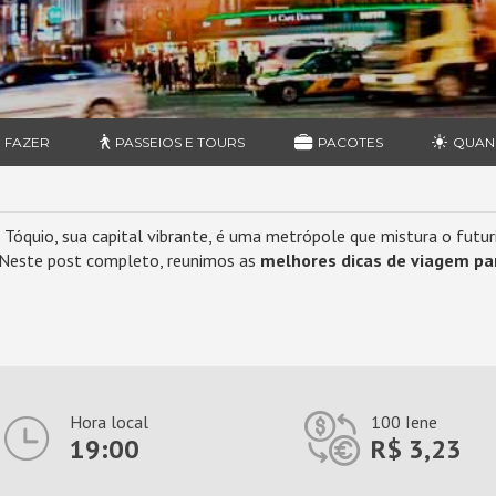
 FAZER
PASSEIOS E TOURS
PACOTES
QUAN
 e Tóquio, sua capital vibrante, é uma metrópole que mistura o fut
. Neste post completo, reunimos as
melhores dicas de viagem pa
Hora local
100 Iene
19:00
R$ 3,23