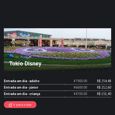
Tokio Disney
Entrada um dia - adulto
¥7900.00
R$ 254,48
Entrada um dia - júnior
¥6600.00
R$ 212,60
Entrada um dia - criança
¥4700.00
R$ 151,40
Ir para o site