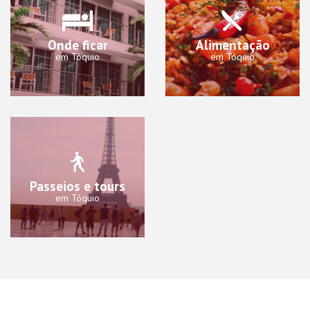
Onde ficar
Alimentação
em Tóquio
em Tóquio
Passeios e tours
em Tóquio