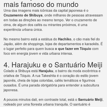
mais famoso do mundo
Uma das imagens mais icônicas da capital japonesa é o
Cruzamento de Shibuya
, onde milhares de pessoas atravessam
em todas as direções ao mesmo tempo. Ver o cruzamento de
cima, de algum dos cafés ou mirantes próximos, é uma
experiência urbana única.
No mesmo bairro está a estátua do
Hachiko
, o cão mais fiel do
Japão, além de shoppings, lojas de departamentos e karaokês. É
o lugar perfeito para quem busca
o que fazer em Tóquio
com
foco em energia jovem e vida urbana intensa.
4. Harajuku e o Santuário Meiji
Colado a Shibuya está
Harajuku
, o bairro da moda excêntrica e
criativa de Tóquio. A rua Takeshita é o coração do estilo jovem
japonês, cheia de lojas coloridas, cafés temáticos e figurinos
ousados. É uma parada obrigatória para entender a subcultura
japonesa.
A poucos minutos dali, em contraste total, está o
Santuário Meiji
,
rodeado por uma floresta urbana tranquila. O santuário é