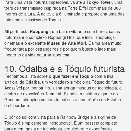
Para uma vista noturna imperdível, vá até a
Tokyo Tower
, uma
torre de transmissão inspirada na Torre Eiffel com mais de 300
metros de altura. À noite, ela é iluminada e proporciona uma das
fotos mais clássicas de Tóquio.
Ali perto está
Roppongi
, um bairro vibrante com bares, casas
noturnas e o complexo Roppongi Hills, que inclui shoppings,
cinemas e o excelente
Museu de Arte Mori
. É uma área muito
frequentada por estrangeiros e por quem busca o lado mais
moderno da vida noturna japonesa.
10. Odaiba e a Tóquio futurista
Fechamos a lista sobre
o que fazer em Tóquio
com a ilha
artificial de
Odaiba
, um verdadeiro símbolo da Tóquio do futuro.
Acessível por monotrilho, a ilha abriga museus de tecnologia, o
centro de exposições TeamLab Planets, a estátua gigante do
Gundam, shopping centers temáticos e uma réplica da Estátua
da Liberdade.
O pôr do sol com vista para a Rainbow Bridge e a skyline de
Tóquio é simplesmente inesquecível. É um passeio completo
para quem gosta de tecnologia, arquitetura e experiências