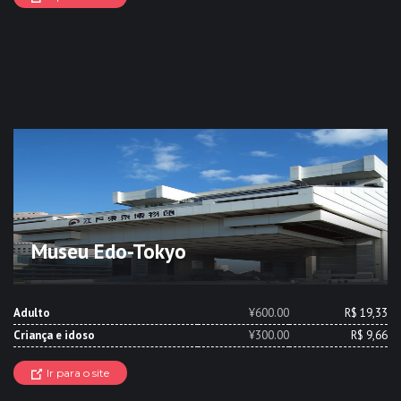
Museu Edo-Tokyo
Adulto
¥600.00
R$ 19,33
Criança e idoso
¥300.00
R$ 9,66
Ir para o site