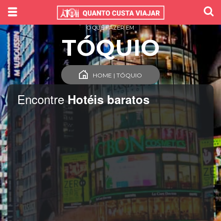
O QUE FAZER EM
TÓQUIO
HOME | TÓQUIO
Encontre
Hotéis baratos