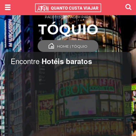
PACOTES DE VIAGEM PARA
TÓQUIO
HOME | TÓQUIO
Encontre
Hotéis baratos