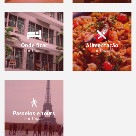
Onde ficar
Alimentação
em Tóquio
em Tóquio
Passeios e tours
em Tóquio