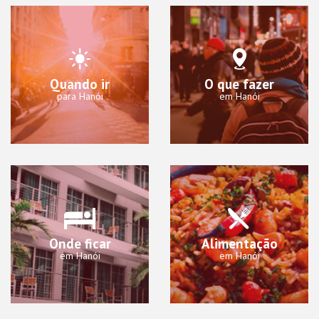
Quando ir
O que fazer
para Hanói
em Hanói
Onde ficar
Alimentação
em Hanói
em Hanói