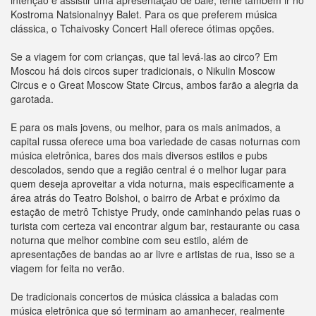
intenção é assistir uma apresentação de balé, tente também ir no
Kostroma Natsionalnyy Balet. Para os que preferem música
clássica, o Tchaivosky Concert Hall oferece ótimas opções.
Se a viagem for com crianças, que tal levá-las ao circo? Em
Moscou há dois circos super tradicionais, o Nikulin Moscow
Circus e o Great Moscow State Circus, ambos farão a alegria da
garotada.
E para os mais jovens, ou melhor, para os mais animados, a
capital russa oferece uma boa variedade de casas noturnas com
música eletrônica, bares dos mais diversos estilos e pubs
descolados, sendo que a região central é o melhor lugar para
quem deseja aproveitar a vida noturna, mais especificamente a
área atrás do Teatro Bolshoi, o bairro de Arbat e próximo da
estação de metrô Tchistye Prudy, onde caminhando pelas ruas o
turista com certeza vai encontrar algum bar, restaurante ou casa
noturna que melhor combine com seu estilo, além de
apresentações de bandas ao ar livre e artistas de rua, isso se a
viagem for feita no verão.
De tradicionais concertos de música clássica a baladas com
música eletrônica que só terminam ao amanhecer, realmente