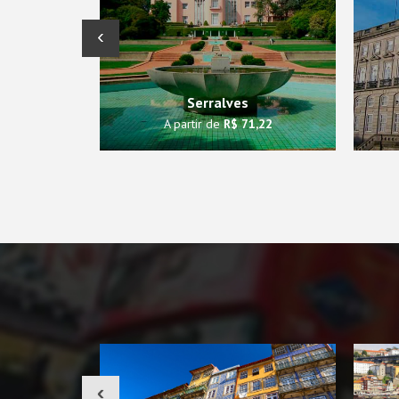
‹
Serralves
A partir de
R$ 71,22
‹