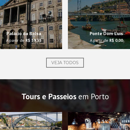
Palácio da Bolsa
Ponte Dom Luis
A partir de
R$ 59,35
A partir de
R$ 0,00
VEJA TODOS
Tours e Passeios
em Porto