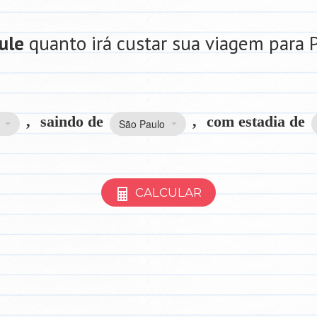
ule
quanto irá custar sua viagem para 
,
saindo de
,
com estadia de
São Paulo
CALCULAR