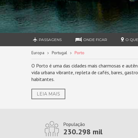
PASSAGENS
ONDE FICAR
O QUE
Europa
Portugal
Porto
O Porto é uma das cidades mais charmosas e autênt
vida urbana vibrante, repleta de cafés, bares, gas
habitantes.
LEIA MAIS
População
230.298 mil