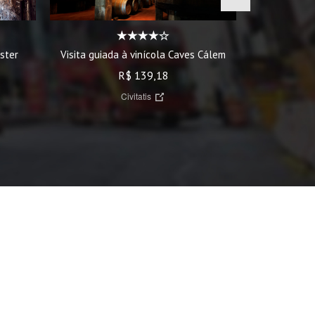
Visita guiada à vinícola Caves Cálem
Segur
ster
R$ 139,18
Civitatis