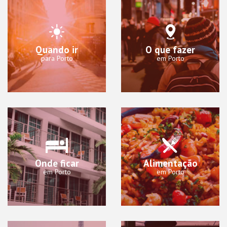
Quando ir
O que fazer
para Porto
em Porto
Onde ficar
Alimentação
em Porto
em Porto