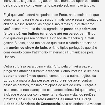
incríveis paisagens da região, principalmente ao optar por
tours
de barco
para complementar o passeio sob um novo ângulo.
E, já que você estará hospedado em Porto, nada melhor do que
comprar um passeio para descobrir mais sobre essa encantadora
cidade. Nesse sentido, as opções são tantas que certamente
você encontrará uma do seu agrado: os
passeios podem ser
feitos a pé, em ônibus turístico e até em barco
, permitindo
que qualquer pessoa conheça a cidade da maneira que mais
gostar. À noite, nada melhor do que curtir a cidade apreciando
um
autêntico show de fado
, o ritmo típico português que já é
considerado como Patrimônio Imaterial da Humanidade pela
Unesco.
Outra surpresa para quem visita Porto pela primeira vez é o
preço das atrações durante a viagem. Como Portugal é um país
bastante econômico
quando comparado a outras regiões da
Europa, a maioria das pessoas se surpreende ao encontrar
passeios baratos, mesmo em época de alta do euro. Graças a
isso, mesmo não planejando com antecedência há quem chegue
à cidade e opte por complementar a viagem visitando regiões
próximas, seja em
passeios diurnos a Guimarães, Braga,
Lisboa ou Santiago de Compostela
, seja estendendo a viagem