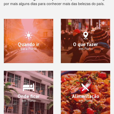
por mais alguns dias para conhecer mais das belezas do país.
Quando ir
O que fazer
para Porto
em Porto
Onde ficar
Alimentação
em Porto
em Porto