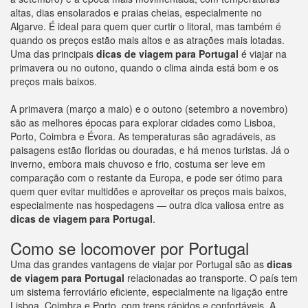
altas, dias ensolarados e praias cheias, especialmente no
Algarve. É ideal para quem quer curtir o litoral, mas também é
quando os preços estão mais altos e as atrações mais lotadas.
Uma das principais
dicas de viagem para Portugal
é viajar na
primavera ou no outono, quando o clima ainda está bom e os
preços mais baixos.
A primavera (março a maio) e o outono (setembro a novembro)
são as melhores épocas para explorar cidades como Lisboa,
Porto, Coimbra e Évora. As temperaturas são agradáveis, as
paisagens estão floridas ou douradas, e há menos turistas. Já o
inverno, embora mais chuvoso e frio, costuma ser leve em
comparação com o restante da Europa, e pode ser ótimo para
quem quer evitar multidões e aproveitar os preços mais baixos,
especialmente nas hospedagens — outra dica valiosa entre as
dicas de viagem para
Portugal
.
Como se locomover por Portugal
Uma das grandes vantagens de viajar por Portugal são as
dicas
de viagem para Portugal
relacionadas ao transporte. O país tem
um sistema ferroviário eficiente, especialmente na ligação entre
Lisboa, Coimbra e Porto, com trens rápidos e confortáveis. A