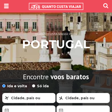
QUANTO CUSTA VIAJAR PARA
PORTUGAL
Encontre
voos baratos
Ida e volta
Só ida
Cidade, país ou
Cidade, país ou
região
região