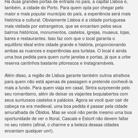
Há duas grandes portas de entrada no país, a capital Lisboa e,
também, a cidade do Porto. Para quem opta por chegar pelo
maior e mais popular município do país, a experiência será mais
histórica e cultural. Obviamente Lisboa é a cidade portuguesa
mais visitada por estrangeiros, que se encantam pelos seus
bairros históricos, monumentos, castelos, igrejas, museus, lojas,
bares e restaurantes. Isso faz com que o local garanta o
equilíbrio ideal entre cidade grande e história, proporcionando
ambas as nuances e experiências aos turistas. O local é ainda
uma boa pedida para quem curte janelas e portas, já que a urbe
reserva cantinhos bastante pitorescos e instagramáveis.
Além disso, a região de Lisboa garante também outros atrativos
para quem não está apenas de passagem e pretende conhecê-la
mais a fundo. Para quem viaja em casal, Sintra surpreende pelo
seu romantismo, além de deixar os viajantes boquiabertos com
seus suntuosos castelos e palácios. Agora se você quer cair de
cabeça na era medieval, uma boa pedida é passar pela cidade
amuralhada de Óbidos. Mas se você não perde mesmo uma boa
oportunidade de ver o litoral, Cascais e Estoril não devem faltar
no seu roteiro (afinal, o charme e a beleza dessas cidades
encantam qualquer um!).