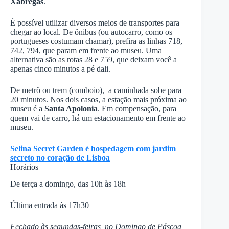
Xabregas
.
É possível utilizar diversos meios de transportes para
chegar ao local. De ônibus (ou autocarro, como os
portugueses costumam chamar), prefira as linhas 718,
742, 794, que param em frente ao museu. Uma
alternativa são as rotas 28 e 759, que deixam você a
apenas cinco minutos a pé dali.
De metrô ou trem (comboio), a caminhada sobe para
20 minutos. Nos dois casos, a estação mais próxima ao
museu é a
Santa Apolonia
. Em compensação, para
quem vai de carro, há um estacionamento em frente ao
museu.
Selina Secret Garden é hospedagem com jardim
secreto no coração de Lisboa
Horários
De terça a domingo, das 10h às 18h
Última entrada às 17h30
Fechado às segundas-feiras, no Domingo de Páscoa,