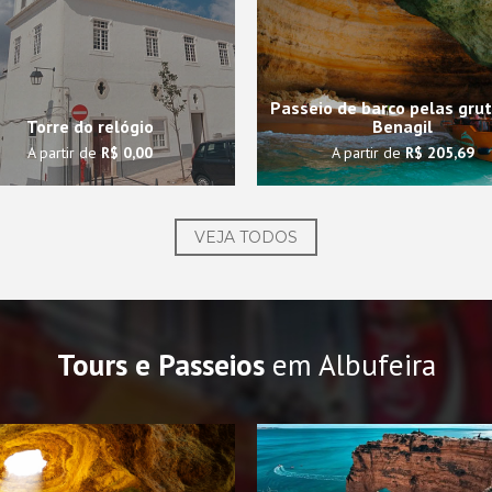
Passeio de barco pelas gru
Torre do relógio
Benagil
A partir de
R$ 0,00
A partir de
R$ 205,69
VEJA TODOS
Tours e Passeios
em Albufeira