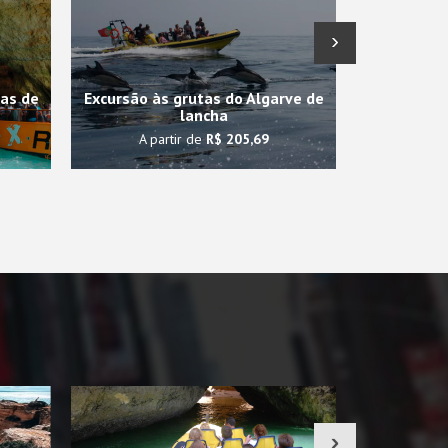
›
tas de
Excursão às grutas do Algarve de
lancha
Parasa
A partir de
R$ 205,69
A pa
›