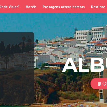
Onde Viajar?
Hotéis
Passagens aéreas baratas
Destinos
QUANTO
ALB
Q