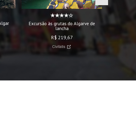
Algar
Avistam
Excursão às grutas do Algarve de
lancha
R$ 219,67
Civitatis