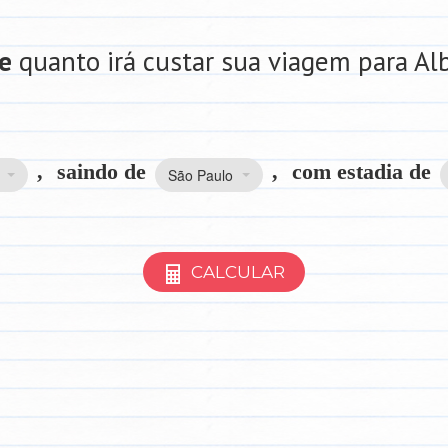
e
quanto irá custar sua viagem para Al
,
saindo de
,
com estadia de
São Paulo
CALCULAR