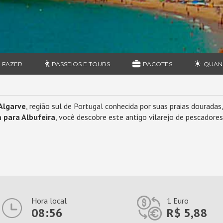
 FAZER
PASSEIOS E TOURS
PACOTES
QUAN
Algarve
, região sul de Portugal conhecida por suas praias douradas
 para Albufeira
, você descobre este antigo vilarejo de pescadore
Hora local
1 Euro
08:56
R$ 5,88