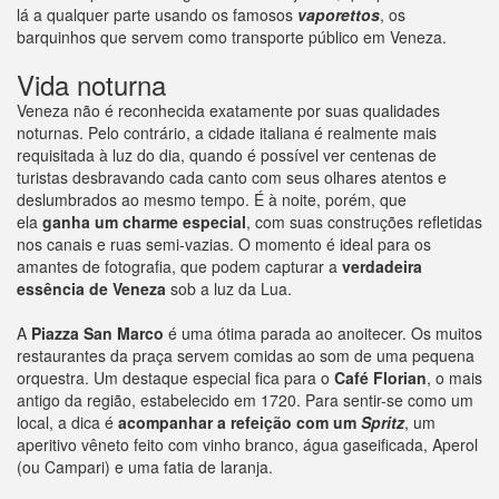
lá a qualquer parte usando os famosos
vaporettos
, os
barquinhos que servem como transporte público em Veneza.
Vida noturna
Veneza não é reconhecida exatamente por suas qualidades
noturnas. Pelo contrário, a cidade italiana é realmente mais
requisitada à luz do dia, quando é possível ver centenas de
turistas desbravando cada canto com seus olhares atentos e
deslumbrados ao mesmo tempo. É à noite, porém, que
ela
ganha um charme especial
, com suas construções refletidas
nos canais e ruas semi-vazias. O momento é ideal para os
amantes de fotografia, que podem capturar a
verdadeira
essência de Veneza
sob a luz da Lua.
A
Piazza San Marco
é uma ótima parada ao anoitecer. Os muitos
restaurantes da praça servem comidas ao som de uma pequena
orquestra. Um destaque especial fica para o
Café Florian
, o mais
antigo da região, estabelecido em 1720. Para sentir-se como um
local, a dica é
acompanhar a refeição com um
Spritz
, um
aperitivo vêneto feito com vinho branco, água gaseificada, Aperol
(ou Campari) e uma fatia de laranja.