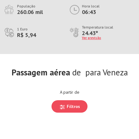
População
Hora local
260.06 mil
06:43
Temperatura local
1 Euro
24.43º
R$ 5,94
Ver previsão
Passagem aérea
de
para Veneza
A partir de
Filtros