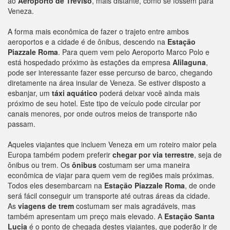
ao
Aeroporto de Treviso
, mais distante, como se fossem para
Veneza.
A forma mais econômica de fazer o trajeto entre ambos
aeroportos e a cidade é de ônibus, descendo na
Estação
Piazzale Roma
. Para quem vem pelo Aeroporto Marco Polo e
está hospedado próximo às estações da empresa
Alilaguna
,
pode ser interessante fazer esse percurso de barco, chegando
diretamente na área insular de Veneza. Se estiver disposto a
esbanjar, um
táxi aquático
poderá deixar você ainda mais
próximo de seu hotel. Este tipo de veículo pode circular por
canais menores, por onde outros meios de transporte não
passam.
Aqueles viajantes que incluem Veneza em um roteiro maior pela
Europa também podem preferir
chegar por via terrestre
, seja de
ônibus ou trem. Os
ônibus
costumam ser uma maneira
econômica de viajar para quem vem de regiões mais próximas.
Todos eles desembarcam na
Estação Piazzale Roma
, de onde
será fácil conseguir um transporte até outras áreas da cidade.
As
viagens de trem
costumam ser mais agradáveis, mas
também apresentam um preço mais elevado. A
Estação Santa
Lucia
é o ponto de chegada destes viajantes, que poderão ir de