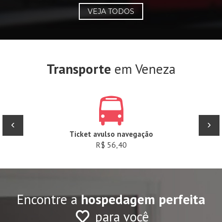
VEJA TODOS
Transporte
em Veneza
‹
›
Ticket avulso navegação
R$ 56,40
Encontre a
hospedagem perfeita
para você