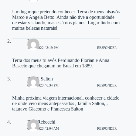
Um lugar que pretendo conhecer. Terra de meus bisavós
Marco e Angela Betto. Ainda não tive a oportunidade
de estar visitando, mas está nos planos. Lugar lindo com
muitas belezas naturais!
Paulo
14/10/2022 / 3:19 PM
RESPONDER
Terra dos meus tri avós Ferdinando Florian e Anna
Basceto que chegaram no Brasil em 1889.
Roseli Salton
02/01/2023 / 6:34 PM
RESPONDER
Minha próxima viagem internacional, conhecer a cidade
de onde veio meus antepassados , família Salton, ,
tataravo Giacomo e Francesca Salton
Rosi Rebecchi
05/04/2023 / 2:04 AM
RESPONDER