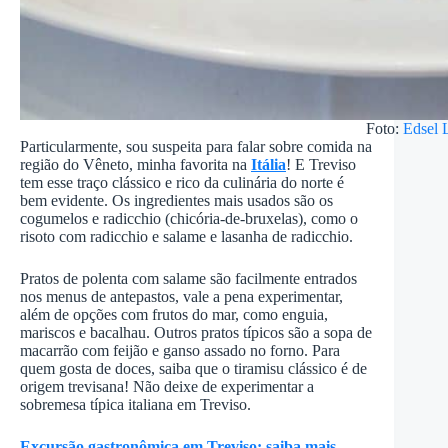
Foto:
Edsel L
Particularmente, sou suspeita para falar sobre comida na
região do Vêneto, minha favorita na
Itália
! E Treviso
tem esse traço clássico e rico da culinária do norte é
bem evidente. Os ingredientes mais usados são os
cogumelos e radicchio (chicória-de-bruxelas), como o
risoto com radicchio e salame e lasanha de radicchio.
Pratos de polenta com salame são facilmente entrados
nos menus de antepastos, vale a pena experimentar,
além de opções com frutos do mar, como enguia,
mariscos e bacalhau. Outros pratos típicos são a sopa de
macarrão com feijão e ganso assado no forno. Para
quem gosta de doces, saiba que o tiramisu clássico é de
origem trevisana! Não deixe de experimentar a
sobremesa típica italiana em Treviso.
Excursão gastronômica em Treviso: saiba mais