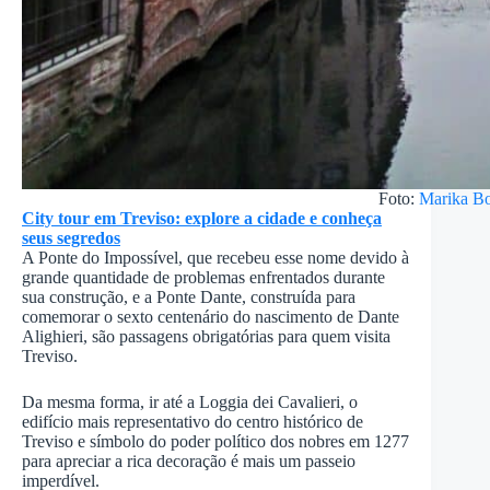
Foto:
Marika Bo
City tour em Treviso: explore a cidade e conheça
seus segredos
A Ponte do Impossível, que recebeu esse nome devido à
grande quantidade de problemas enfrentados durante
sua construção, e a Ponte Dante, construída para
comemorar o sexto centenário do nascimento de Dante
Alighieri, são passagens obrigatórias para quem visita
Treviso.
Da mesma forma, ir até a Loggia dei Cavalieri, o
edifício mais representativo do centro histórico de
Treviso e símbolo do poder político dos nobres em 1277
para apreciar a rica decoração é mais um passeio
imperdível.