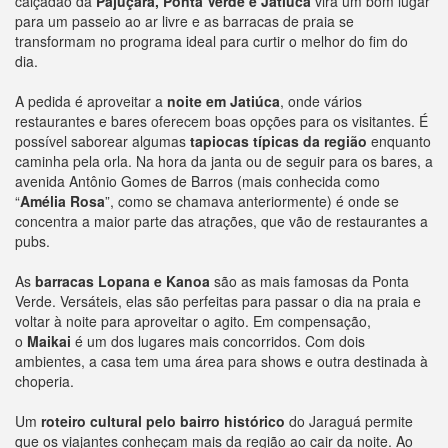
calçadão da
Pajuçara, Ponta Verde e Jatiúca
vira um bom lugar
para um passeio ao ar livre e as barracas de praia se
transformam no programa ideal para curtir o melhor do fim do
dia.
A pedida é aproveitar a
noite em Jatiúca
, onde vários
restaurantes e bares oferecem boas opções para os visitantes. É
possível saborear algumas
tapiocas típicas da região
enquanto
caminha pela orla. Na hora da janta ou de seguir para os bares, a
avenida Antônio Gomes de Barros (mais conhecida como
“
Amélia Rosa
”, como se chamava anteriormente) é onde se
concentra a maior parte das atrações, que vão de restaurantes a
pubs.
As
barracas Lopana e Kanoa
são as mais famosas da Ponta
Verde. Versáteis, elas são perfeitas para passar o dia na praia e
voltar à noite para aproveitar o agito. Em compensação,
o
Maikai
é um dos lugares mais concorridos. Com dois
ambientes, a casa tem uma área para shows e outra destinada à
choperia.
Um
roteiro cultural pelo bairro histórico
do Jaraguá permite
que os viajantes conheçam mais da região ao cair da noite. Ao