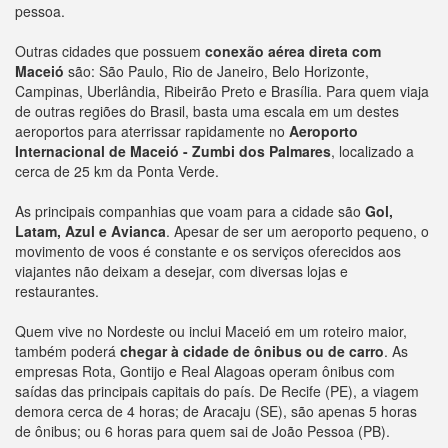
pessoa.
Outras cidades que possuem
conexão aérea direta com
Maceió
são: São Paulo, Rio de Janeiro, Belo Horizonte,
Campinas, Uberlândia, Ribeirão Preto e Brasília. Para quem viaja
de outras regiões do Brasil, basta uma escala em um destes
aeroportos para aterrissar rapidamente no
Aeroporto
Internacional de Maceió - Zumbi dos Palmares
, localizado a
cerca de 25 km da Ponta Verde.
As principais companhias que voam para a cidade são
Gol,
Latam, Azul e Avianca
. Apesar de ser um aeroporto pequeno, o
movimento de voos é constante e os serviços oferecidos aos
viajantes não deixam a desejar, com diversas lojas e
restaurantes.
Quem vive no Nordeste ou inclui Maceió em um roteiro maior,
também poderá
chegar à cidade de ônibus ou de carro
. As
empresas Rota, Gontijo e Real Alagoas operam ônibus com
saídas das principais capitais do país. De Recife (PE), a viagem
demora cerca de 4 horas; de Aracaju (SE), são apenas 5 horas
de ônibus; ou 6 horas para quem sai de João Pessoa (PB).