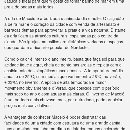
Jatiúca é ideal para quem gosta de tomar banho de mar em uma
praia de ondas mais fortes.
A orla de Maceió é arborizada e animada dia e noite. O calçadão
à beira-mar é o coração da cidade com venda de artesanato e
barracas ótimas para aproveitar a praia e a vida noturna. Distante
da orla ficam as atrações culturais, espalhadas pelo centro da
cidade. São igrejas em estilos arquitetônicos variados e espaços
que guardam a rica arte popular do Nordeste.
Como o calor é intenso o ano inteiro, basta que faça sol para que
acidade fique alegre, cheia de gente nas areias e repleta com o
acolhimento dos simpáticos maceioenses. A temperatura média
anual é de 25ºC, com médias que variam entre 26ºC, no verão,
e 23ºC, no inverno. A época de alta temporada e maior
movimento obviamente é o Verão, que coincide com o período
mais seco do ano e com águas mais claras. O inverno de Maceió
é um período mais chuvoso, mas, por outro lado, pode propiciar
preços mais convidativos.
A vantagem de conhecer Maceió é poder desfrutar das
facilidades de uma cidade com estrutura de uma grande capital,
mas que ainda caminha em ritmo de interior, menos acelerado do