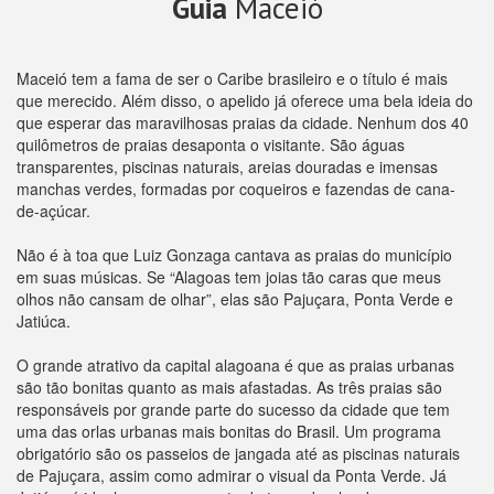
Guia
Maceió
Maceió tem a fama de ser o Caribe brasileiro e o título é mais
que merecido. Além disso, o apelido já oferece uma bela ideia do
que esperar das maravilhosas praias da cidade. Nenhum dos 40
quilômetros de praias desaponta o visitante. São águas
transparentes, piscinas naturais, areias douradas e imensas
manchas verdes, formadas por coqueiros e fazendas de cana-
de-açúcar.
Não é à toa que Luiz Gonzaga cantava as praias do município
em suas músicas. Se “Alagoas tem joias tão caras que meus
olhos não cansam de olhar”, elas são Pajuçara, Ponta Verde e
Jatiúca.
O grande atrativo da capital alagoana é que as praias urbanas
são tão bonitas quanto as mais afastadas. As três praias são
responsáveis por grande parte do sucesso da cidade que tem
uma das orlas urbanas mais bonitas do Brasil. Um programa
obrigatório são os passeios de jangada até as piscinas naturais
de Pajuçara, assim como admirar o visual da Ponta Verde. Já