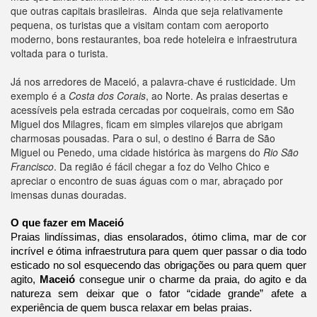
que outras capitais brasileiras. Ainda que seja relativamente
pequena, os turistas que a visitam contam com aeroporto
moderno, bons restaurantes, boa rede hoteleira e infraestrutura
voltada para o turista.
Já nos arredores de Maceió, a palavra-chave é rusticidade. Um
exemplo é a
Costa dos Corais
, ao Norte. As praias desertas e
acessíveis pela estrada cercadas por coqueirais, como em São
Miguel dos Milagres, ficam em simples vilarejos que abrigam
charmosas pousadas. Para o sul, o destino é Barra de São
Miguel ou Penedo, uma cidade histórica às margens do
Rio São
Francisco
. Da região é fácil chegar a foz do Velho Chico e
apreciar o encontro de suas águas com o mar, abraçado por
imensas dunas douradas.
O que fazer em Maceió
Praias lindíssimas, dias ensolarados, ótimo clima, mar de cor
incrível e ótima infraestrutura para quem quer passar o dia todo
esticado no sol esquecendo das obrigações ou para quem quer
agito,
Maceió
consegue unir o charme da praia, do agito e da
natureza sem deixar que o fator “cidade grande” afete a
experiência de quem busca relaxar em belas praias.