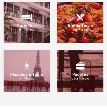
Onde ficar
Alimentação
em Maceió
em Maceió
Passeios e tours
Pacotes
em Maceió
para Maceió