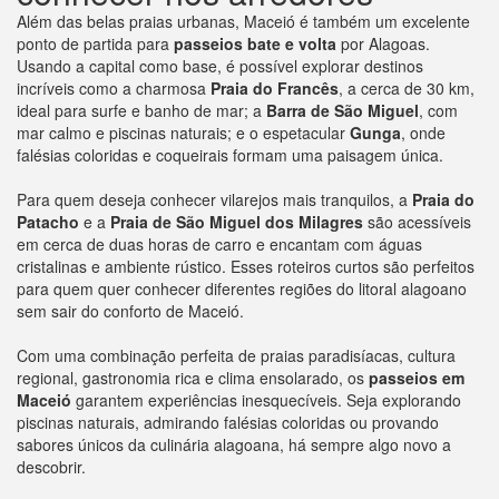
Além das belas praias urbanas, Maceió é também um excelente
ponto de partida para
passeios bate e volta
por Alagoas.
Usando a capital como base, é possível explorar destinos
incríveis como a charmosa
Praia do Francês
, a cerca de 30 km,
ideal para surfe e banho de mar; a
Barra de São Miguel
, com
mar calmo e piscinas naturais; e o espetacular
Gunga
, onde
falésias coloridas e coqueirais formam uma paisagem única.
Para quem deseja conhecer vilarejos mais tranquilos, a
Praia do
Patacho
e a
Praia de São Miguel dos Milagres
são acessíveis
em cerca de duas horas de carro e encantam com águas
cristalinas e ambiente rústico. Esses roteiros curtos são perfeitos
para quem quer conhecer diferentes regiões do litoral alagoano
sem sair do conforto de Maceió.
Com uma combinação perfeita de praias paradisíacas, cultura
regional, gastronomia rica e clima ensolarado, os
passeios em
Maceió
garantem experiências inesquecíveis. Seja explorando
piscinas naturais, admirando falésias coloridas ou provando
sabores únicos da culinária alagoana, há sempre algo novo a
descobrir.