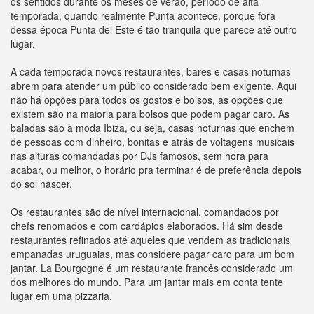
os sentidos durante os meses de verão, período de alta
temporada, quando realmente Punta acontece, porque fora
dessa época Punta del Este é tão tranquila que parece até outro
lugar.
A cada temporada novos restaurantes, bares e casas noturnas
abrem para atender um público considerado bem exigente. Aqui
não há opções para todos os gostos e bolsos, as opções que
existem são na maioria para bolsos que podem pagar caro. As
baladas são à moda Ibiza, ou seja, casas noturnas que enchem
de pessoas com dinheiro, bonitas e atrás de voltagens musicais
nas alturas comandadas por DJs famosos, sem hora para
acabar, ou melhor, o horário pra terminar é de preferência depois
do sol nascer.
Os restaurantes são de nível internacional, comandados por
chefs renomados e com cardápios elaborados. Há sim desde
restaurantes refinados até aqueles que vendem as tradicionais
empanadas uruguaias, mas considere pagar caro para um bom
jantar. La Bourgogne é um restaurante francês considerado um
dos melhores do mundo. Para um jantar mais em conta tente
lugar em uma pizzaria.