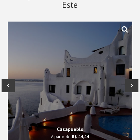
Este
‹
›
Casapueblo
A partir de
R$ 44,44