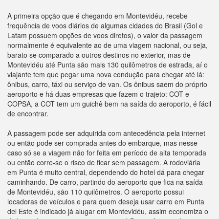
A primeira opção que é chegando em Montevidéu, recebe
frequência de voos diários de algumas cidades do Brasil (Gol e
Latam possuem opções de voos diretos), o valor da passagem
normalmente é equivalente ao de uma viagem nacional, ou seja,
barato se comparado a outros destinos no exterior, mas de
Montevidéu até Punta são mais 130 quilômetros de estrada, aí o
viajante tem que pegar uma nova condução para chegar até lá:
ônibus, carro, táxi ou serviço de van. Os ônibus saem do próprio
aeroporto e há duas empresas que fazem o trajeto: COT e
COPSA, a COT tem um guichê bem na saída do aeroporto, é fácil
de encontrar.
A passagem pode ser adquirida com antecedência pela internet
ou então pode ser comprada antes do embarque, mas nesse
caso só se a viagem não for feita em período de alta temporada
ou então corre-se o risco de ficar sem passagem. A rodoviária
em Punta é muito central, dependendo do hotel dá para chegar
caminhando. De carro, partindo do aeroporto que fica na saída
de Montevidéu, são 110 quilômetros. O aeroporto possui
locadoras de veículos e para quem deseja usar carro em Punta
del Este é indicado já alugar em Montevidéu, assim economiza o