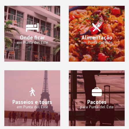
Onde ficar
Alimentação
em Punta del Este
em Punta del Este
Passeios e tours
Pacotes
em Punta del Este
para Punta del Este