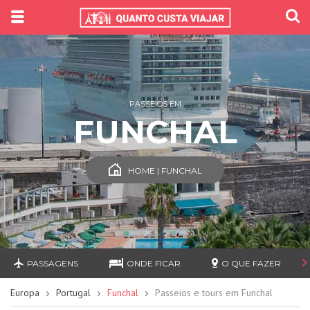
PASSEIOS EM
FUNCHAL
HOME | FUNCHAL
PASSAGENS
ONDE FICAR
O QUE FAZER
Europa
Portugal
Funchal
Passeios e tours em Funchal