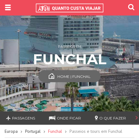
PASSEIOS EM
FUNCHAL
HOME | FUNCHAL
PASSAGENS
ONDE FICAR
O QUE FAZER
Europa
Portugal
Funchal
Passeios e tours em Funchal