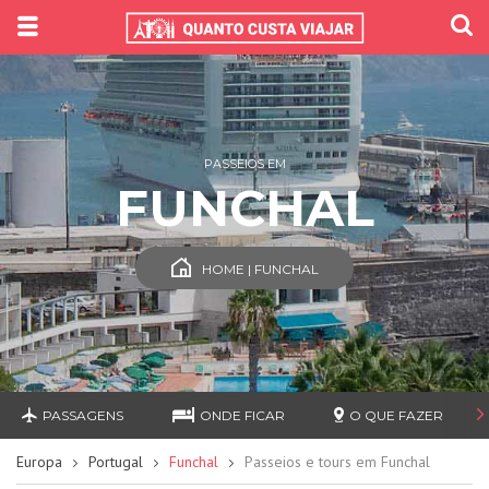
PASSEIOS EM
FUNCHAL
HOME | FUNCHAL
PASSAGENS
ONDE FICAR
O QUE FAZER
Europa
Portugal
Funchal
Passeios e tours em Funchal