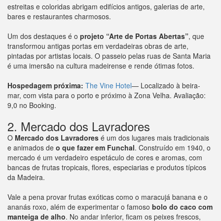
estreitas e coloridas abrigam edifícios antigos, galerias de arte,
bares e restaurantes charmosos.
Um dos destaques é o
projeto “Arte de Portas Abertas”
, que
transformou antigas portas em verdadeiras obras de arte,
pintadas por artistas locais. O passeio pelas ruas de Santa Maria
é uma imersão na cultura madeirense e rende ótimas fotos.
Hospedagem próxima:
The Vine Hotel
— Localizado à beira-
mar, com vista para o porto e próximo à Zona Velha. Avaliação:
9,0 no Booking.
2. Mercado dos Lavradores
O
Mercado dos Lavradores
é um dos lugares mais tradicionais
e animados de
o que fazer em Funchal
. Construído em 1940, o
mercado é um verdadeiro espetáculo de cores e aromas, com
bancas de frutas tropicais, flores, especiarias e produtos típicos
da Madeira.
Vale a pena provar frutas exóticas como o maracujá banana e o
ananás roxo, além de experimentar o famoso
bolo do caco com
manteiga de alho
. No andar inferior, ficam os peixes frescos,