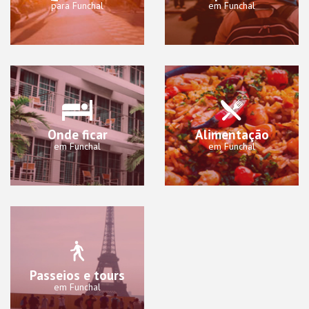
para Funchal
em Funchal
Onde ficar
Alimentação
em Funchal
em Funchal
Passeios e tours
em Funchal