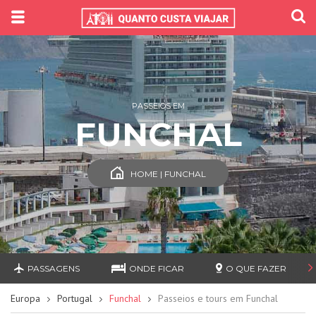
PASSEIOS EM
FUNCHAL
HOME | FUNCHAL
PASSAGENS
ONDE FICAR
O QUE FAZER
Europa
Portugal
Funchal
Passeios e tours em Funchal